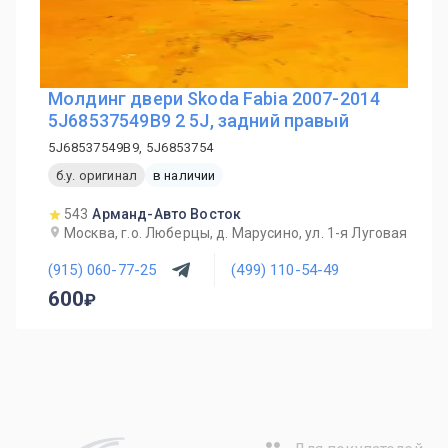
Молдинг двери Skoda Fabia 2007-2014
5J68537549B9 2 5J, задний правый
5J68537549B9, 5J6853754
б.у. оригинал
в наличии
543
Арманд-Авто Восток
Москва, г.о. Люберцы, д. Марусино, ул. 1-я Луговая
(915) 060-77-25
(499) 110-54-49
600