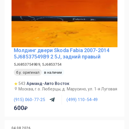
Молдинг двери Skoda Fabia 2007-2014
5J68537549B9 2 5J, задний правый
5J68537549B9, 5J6853754
б.у. оригинал
в наличии
543
Арманд-Авто Восток
Москва, г.о. Люберцы, д. Марусино, ул. 1-я Луговая
(915) 060-77-25
(499) 110-54-49
600
04.08.2026