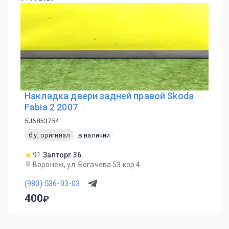
Накладка двери задней правой Skoda
Fabia 2 2007
5J6853754
б.у. оригинал
в наличии
91
Запторг 36
Воронеж, ул. Богачева 53 кор.4
(980) 536-03-03
400