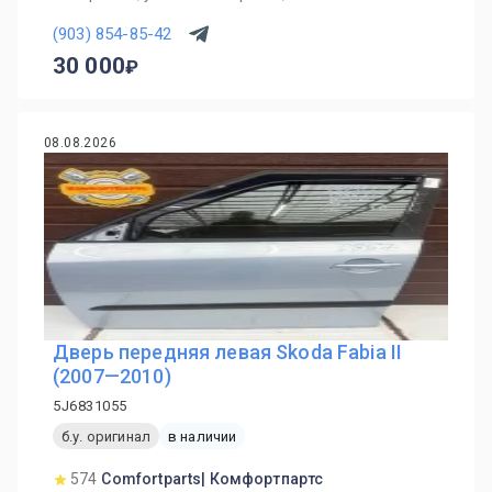
(903) 854-85-42
30 000
08.08.2026
Дверь передняя левая Skoda Fabia II
(2007—2010)
5J6831055
б.у. оригинал
в наличии
574
Comfortparts| Комфортпартс