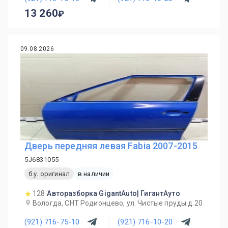
13 260
09.08.2026
Дверь передняя левая Fabia 2007-2015
5J6831055
б.у. оригинал
в наличии
128
Авторазборка GigantAuto| ГигантАуто
Вологда, СНТ Родионцево, ул. Чистые пруды д.20
(921) 716-75-10
(921) 716-10-20