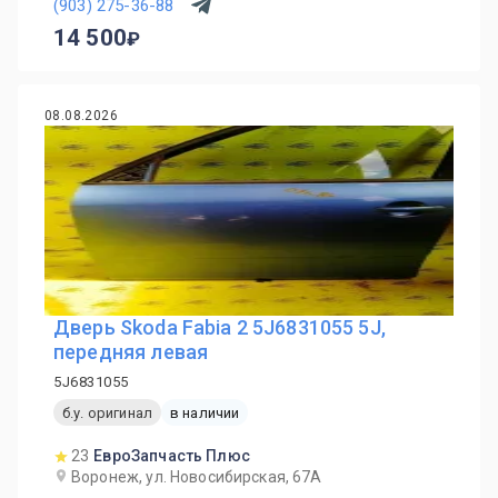
(903) 275-36-88
14 500
08.08.2026
Дверь Skoda Fabia 2 5J6831055 5J,
передняя левая
5J6831055
б.у. оригинал
в наличии
23
ЕвроЗапчасть Плюс
Воронеж, ул. Новосибирская, 67А