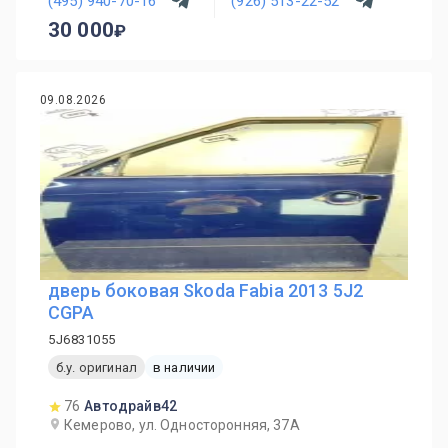
(495) 940-70-16
(926) 513-22-52
30 000
09.08.2026
дверь боковая Skoda Fabia 2013 5J2
CGPA
5J6831055
б.у. оригинал
в наличии
76
Автодрайв42
Кемерово, ул. Односторонняя, 37А