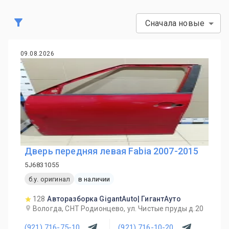
Сначала новые
09.08.2026
Дверь передняя левая Fabia 2007-2015
5J6831055
б.у. оригинал
в наличии
128
Авторазборка GigantAuto| ГигантАуто
Вологда, СНТ Родионцево, ул. Чистые пруды д.20
(921) 716-75-10
(921) 716-10-20