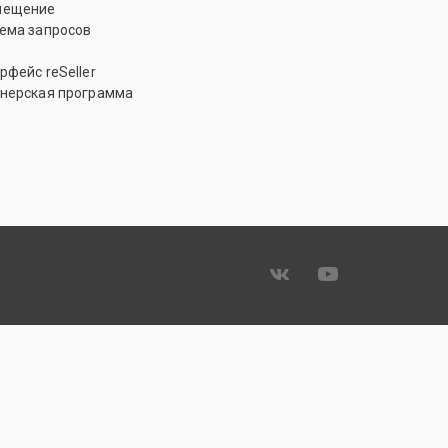
мещение
ема запросов
рфейс reSeller
нерская программа