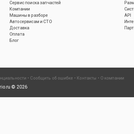
Сервис поиска запчастей
Раз
Компании
Сист
Машины в разборе
API
Автосервисам и СТО
Инте
Доставка
Парт
Оплата
Блог
енциальности
Сообщить об ошибке
Контакты
О компании
io.ru ©
2026