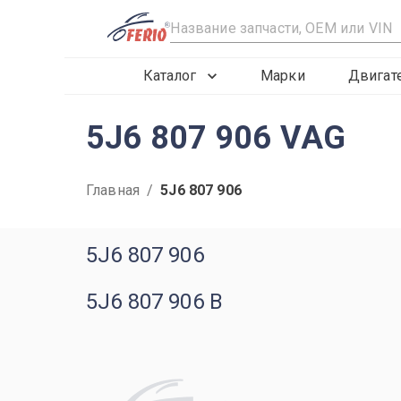
R
Каталог
Марки
Двигат
5J6 807 906 VAG
Главная
/
5J6 807 906
5J6 807 906
5J6 807 906 B