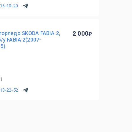
716-10-20
орпедо SKODA FABIA 2,
2 000
у FABIA 2(2007-
5)
11
513-22-52