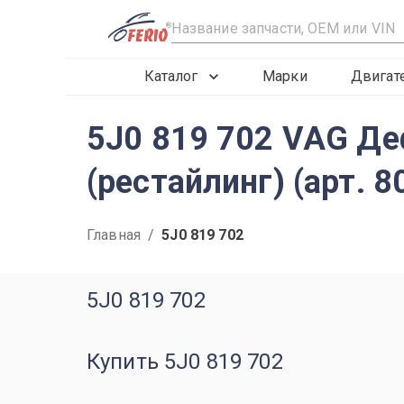
R
Каталог
Марки
Двигат
5J0 819 702 VAG Деф
(рестайлинг) (арт. 8
Главная
/
5J0 819 702
5J0 819 702
Купить 5J0 819 702