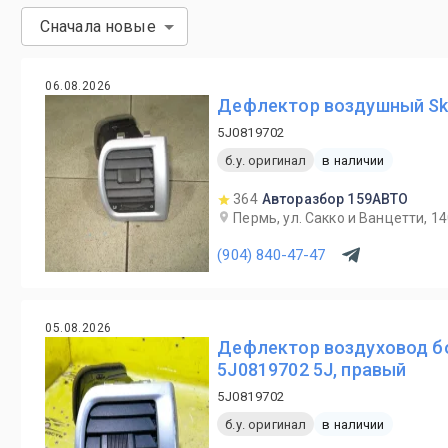
Сначала новые
06.08.2026
Дефлектор воздушный Sko
5J0819702
б.у. оригинал
в наличии
364
Авторазбор 159АВТО
Пермь, ул. Сакко и Ванцетти, 1
(904) 840-47-47
05.08.2026
Дефлектор воздуховод бо
5J0819702 5J, правый
5J0819702
б.у. оригинал
в наличии