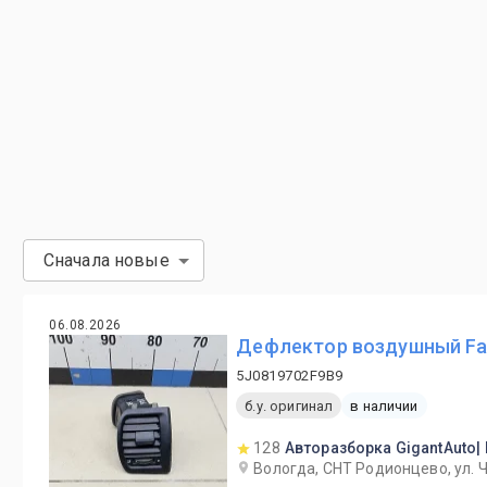
Сначала новые
06.08.2026
Дефлектор воздушный Fab
5J0819702F9B9
б.у. оригинал
в наличии
128
Авторазборка GigantAuto|
Вологда, СНТ Родионцево, ул. 