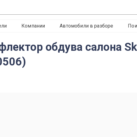
ели
Компании
Автомобили в разборе
Пои
лектор обдува салона Sko
0506)