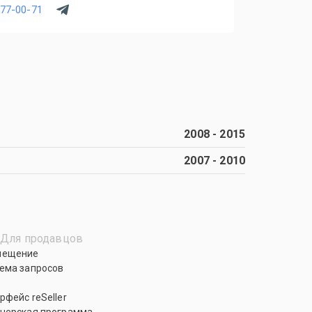
077-00-71
2008
-
2015
2007
-
2010
Для продавцов
мещение
ема запросов
рфейс reSeller