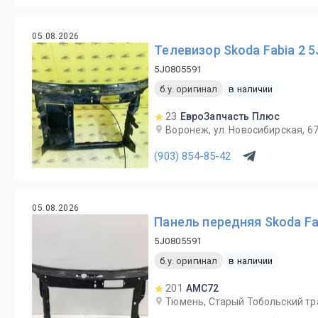
05.08.2026
Телевизор Skoda Fabia 2 
5J0805591
б.у. оригинал
в наличии
23
ЕвроЗапчасть Плюс
Воронеж, ул. Новосибирская, 6
(903) 854-85-42
05.08.2026
Панель передняя Skoda Fab
5J0805591
б.у. оригинал
в наличии
201
AMC72
Тюмень, Старый Тобольский трак