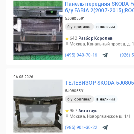
Панель передняя SKODA F
б/у FABIA 2(2007-2015);R
5J0805591
б.у. оригинал
в наличии
642
Разбор Королев
Москва, Канальный проезд, д. 
(495) 940-70-16
(926) 
06.08.2026
ТЕЛЕВИЗОР SKODA 5J0805
5J0805591
б.у. оригинал
в наличии
957
Автотаун
Москва, Новорязанское ш. 1/1
(985) 901-30-22