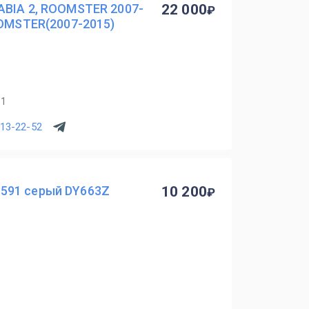
ABIA 2, ROOMSTER 2007-
22 000
OOMSTER(2007-2015)
11
513-22-52
591 серый DY663Z
10 200