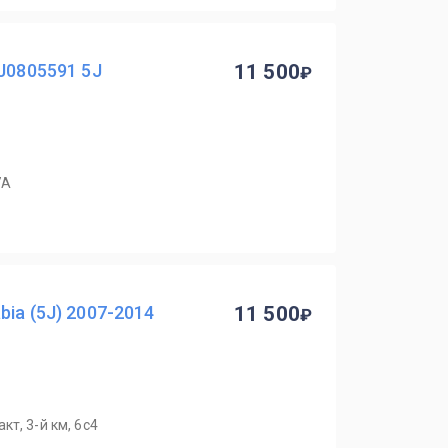
5J0805591 5J
11 500
7А
ia (5J) 2007-2014
11 500
т, 3-й км, 6с4