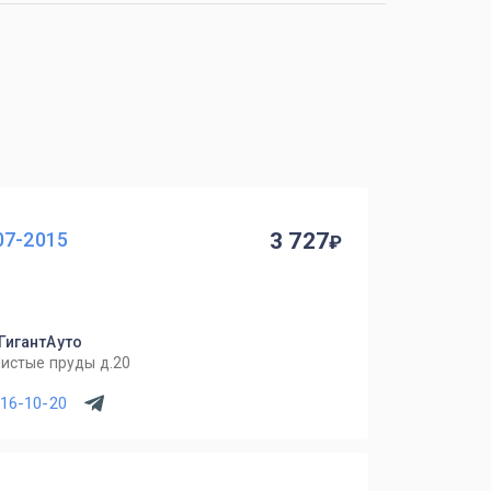
07-2015
3 727
 ГигантАуто
Чистые пруды д.20
716-10-20