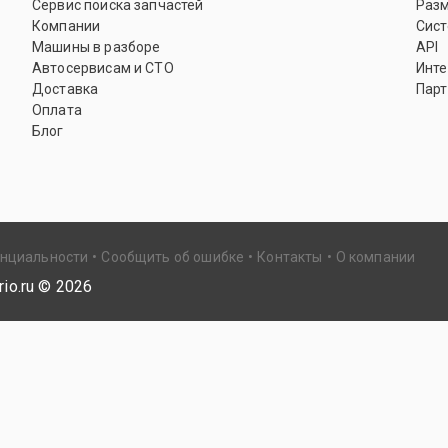
Сервис поиска запчастей
Раз
Компании
Сист
Машины в разборе
API
Автосервисам и СТО
Инте
Доставка
Парт
Оплата
Блог
енциальности
Сообщить об ошибке
Контакты
О компании
io.ru ©
2026