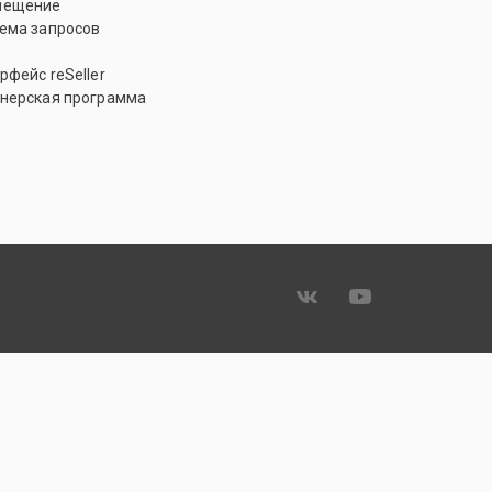
мещение
ема запросов
рфейс reSeller
нерская программа