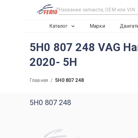
R
Каталог
Марки
Двигат
5H0 807 248 VAG Нап
2020- 5H
Главная
/
5H0 807 248
5H0 807 248