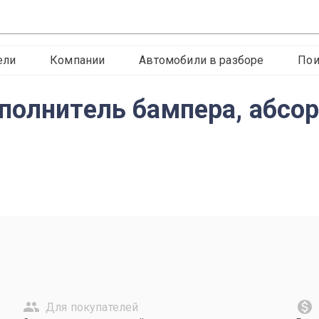
ели
Компании
Автомобили в разборе
Пои
олнитель бампера, абсорб
Для покупателей