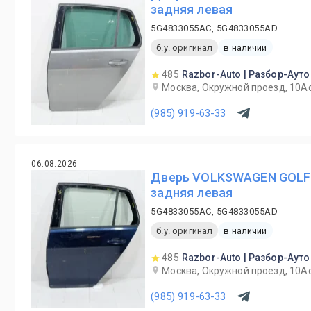
задняя левая
5G4833055AC, 5G4833055AD
б.у. оригинал
в наличии
485
Razbor-Auto | Разбор-Ауто
Москва, Окружной проезд, 10А
(985) 919-63-33
06.08.2026
Дверь VOLKSWAGEN GOLF 
задняя левая
5G4833055AC, 5G4833055AD
б.у. оригинал
в наличии
485
Razbor-Auto | Разбор-Ауто
Москва, Окружной проезд, 10А
(985) 919-63-33