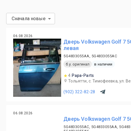
Сначала новые
06.08.2026
Дверь Volkswagen Golf 7 
левая
5G4833055AA, 5G4833055AC
б.у. оригинал
в наличии
4
Papa-Parts
Тольятти, с. Тимофеевка, ул. В
(902) 322-82-28
06.08.2026
Дверь Volkswagen Golf 7 
5G4833055AC, 5G4833055AA, 5G483