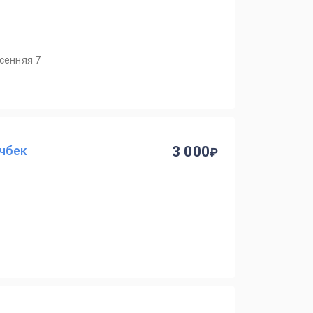
есенняя 7
тчбек
3 000