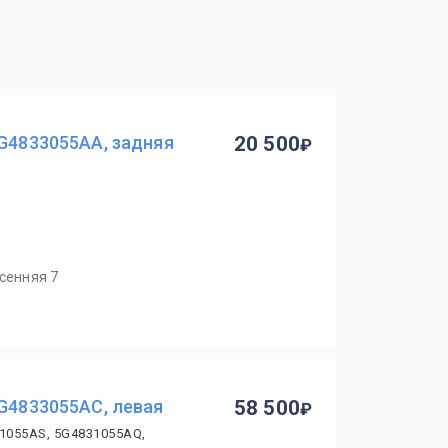
5G4833055AA, задняя
20 500
есенняя 7
5G4833055AC, левая
58 500
1055AS, 5G4831055AQ,