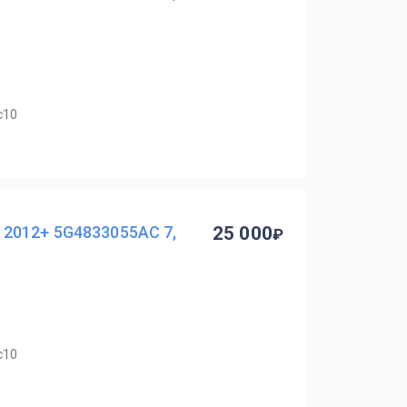
с10
2012+ 5G4833055AC 7,
25 000
с10