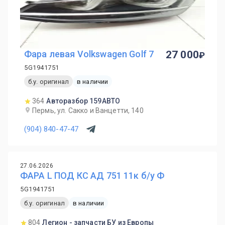
Фара левая Volkswagen Golf 7
27 000
5G1941751
б.у. оригинал
в наличии
364
Авторазбор 159АВТО
Пермь, ул. Сакко и Ванцетти, 140
(904) 840-47-47
27.06.2026
ФАРА L ПОД КС АД 751 11к б/у Ф
5G1941751
б.у. оригинал
в наличии
804
Легион - запчасти БУ из Европы