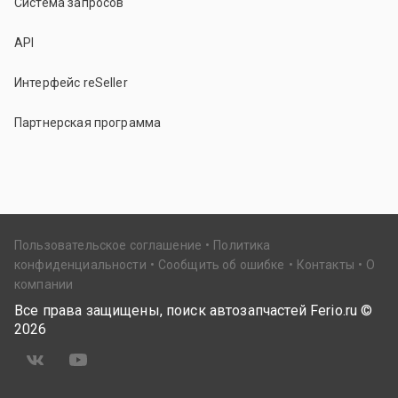
Система запросов
API
Интерфейс reSeller
Партнерская программа
Пользовательское соглашение
Политика
конфиденциальности
Сообщить об ошибке
Контакты
О
компании
Все права защищены, поиск автозапчастей Ferio.ru ©
2026