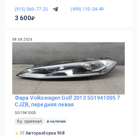
(915) 060-77-25
(499) 110-54-49
3 600
08.08.2026
Фара Volkswagen Golf 2013 5G1941005 7
CJZB, передняя левая
5G1941005
б.у. оригинал
в наличии
39
Авторазборка 968