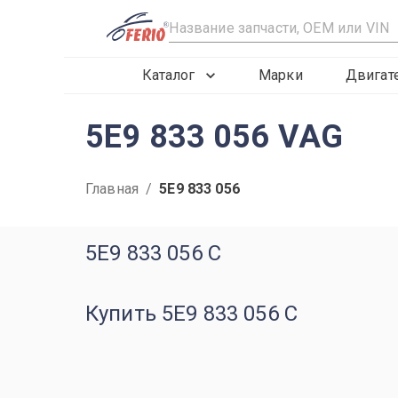
R
Каталог
Марки
Двигат
5E9 833 056 VAG
Главная
/
5E9 833 056
5E9 833 056 C
Купить 5E9 833 056 C