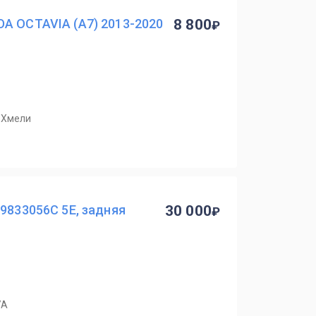
DA OCTAVIA (A7) 2013-2020
8 800
. Хмели
E9833056C 5E, задняя
30 000
7А