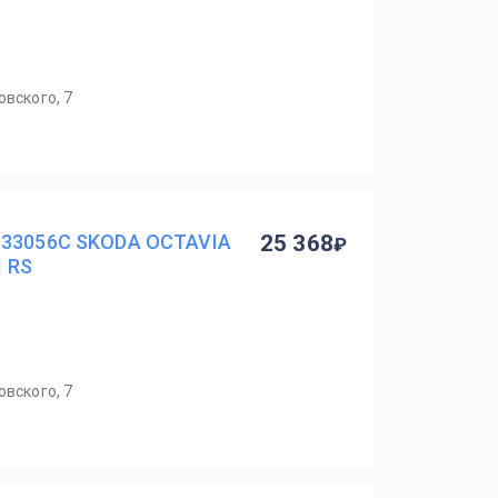
овского, 7
833056C SKODA OCTAVIA
25 368
I RS
овского, 7