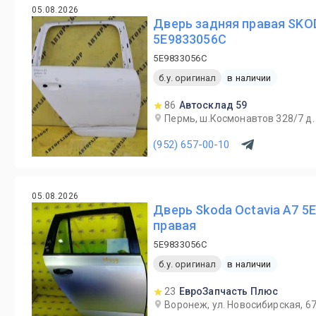
05.08.2026
Дверь задняя правая SKO
5E9833056C
5E9833056C
б.у. оригинал
в наличии
86
Автосклад 59
Пермь, ш.Космонавтов 328/7 д
(952) 657-00-10
05.08.2026
Дверь Skoda Octavia A7 5
правая
5E9833056C
б.у. оригинал
в наличии
23
ЕвроЗапчасть Плюс
Воронеж, ул. Новосибирская, 6