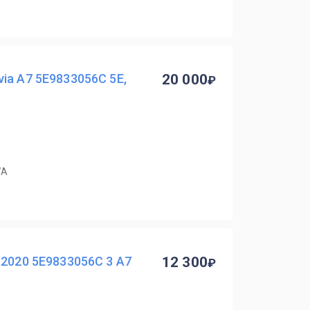
ia A7 5E9833056C 5E,
20 000
7А
-2020 5E9833056C 3 A7
12 300