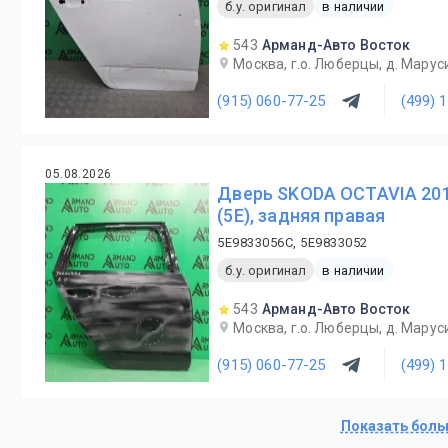
б.у. оригинал
в наличии
543
Арманд-Авто Восток
Москва, г.о. Люберцы, д. Маруси
(915) 060-77-25
(499) 
05.08.2026
Дверь SKODA OCTAVIA 201
(5E), задняя правая
5E9833056C, 5E9833052
б.у. оригинал
в наличии
543
Арманд-Авто Восток
Москва, г.о. Люберцы, д. Маруси
(915) 060-77-25
(499) 
Показать бол