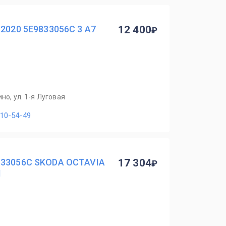
-2020 5E9833056C 3 A7
12 400
но, ул. 1-я Луговая
110-54-49
833056C SKODA OCTAVIA
17 304
I