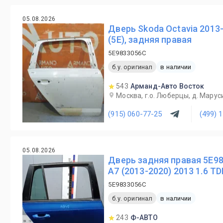
05.08.2026
Дверь Skoda Octavia 2013
(5E), задняя правая
5E9833056C
б.у. оригинал
в наличии
543
Арманд-Авто Восток
Москва, г.о. Люберцы, д. Маруси
(915) 060-77-25
(499) 
05.08.2026
Дверь задняя правая 5E9
A7 (2013-2020) 2013 1.6 TD
5E9833056C
б.у. оригинал
в наличии
243
Ф-АВТО