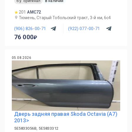
б.у. оригинал
в наличии
201
AMC72
Тюмень, Старый Тобольский тракт, 3-й км, 6с4
(906) 826-00-71
(922) 077-00-71
76 000
05.08.2026
Дверь задняя правая Skoda Octavia (A7)
2013>
5E5833056B, 5E5833312