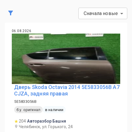
Сначала новые
06.08.2026
Дверь Skoda Octavia 2014 5E5833056B A7
CJZA, задняя правая
5E5833056B
б.у. оригинал
в наличии
204
Авторазбор Башня
Челябинск, ул. Горького, 24