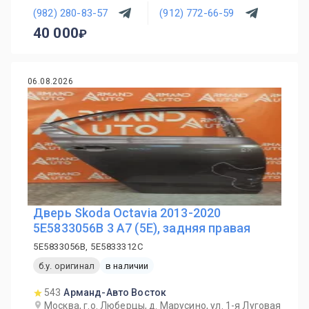
(982) 280-83-57
(912) 772-66-59
40 000
06.08.2026
Дверь Skoda Octavia 2013-2020
5E5833056B 3 A7 (5E), задняя правая
5E5833056B, 5E5833312C
б.у. оригинал
в наличии
543
Арманд-Авто Восток
Москва, г.о. Люберцы, д. Марусино, ул. 1-я Луговая