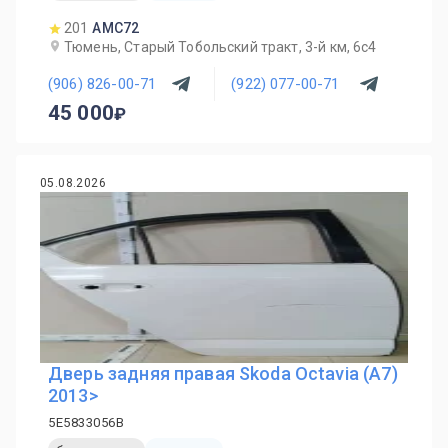
201
AMC72
Тюмень, Старый Тобольский тракт, 3-й км, 6с4
(906) 826-00-71
(922) 077-00-71
45 000
05.08.2026
Дверь задняя правая Skoda Octavia (A7)
2013>
5E5833056B