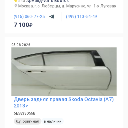
543
Арманд-Авто Восток
Москва, г.о. Люберцы, д. Марусино, ул. 1-я Луговая
(915) 060-77-25
(499) 110-54-49
7 100
05.08.2026
Дверь задняя правая Skoda Octavia (A7)
2013>
5E5833056B
б.у. оригинал
в наличии