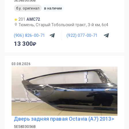
5E5833056B
б.у. оригинал
в наличии
201
AMC72
Тюмень, Старый Тобольский тракт, 3-й км, 6с4
(906) 826-00-71
(922) 077-00-71
13 300
03.08.2026
Дверь задняя правая Octavia (A7) 2013>
5E5833056B