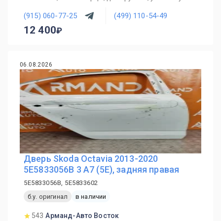
(915) 060-77-25
(499) 110-54-49
12 400
06.08.2026
Дверь Skoda Octavia 2013-2020
5E5833056B 3 A7 (5E), задняя правая
5E5833056B, 5E5833602
б.у. оригинал
в наличии
543
Арманд-Авто Восток