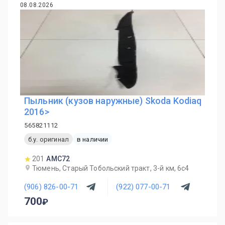
08.08.2026
Пыльник (кузов наружные) Skoda Kodiaq
2016>
565821112
б.у. оригинал
в наличии
201
AMC72
Тюмень, Старый Тобольский тракт, 3-й км, 6с4
(906) 826-00-71
(922) 077-00-71
700