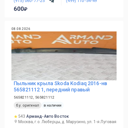
(915) 060-77-25
(499) 110-54-49
600
08.08.2026
Пыльник крыла Skoda Kodiaq 2016-нв
565821112 1, передний правый
565821112, 565821112
б.у. оригинал
в наличии
543
Арманд-Авто Восток
Москва, г.о. Люберцы, д. Марусино, ул. 1-я Луговая