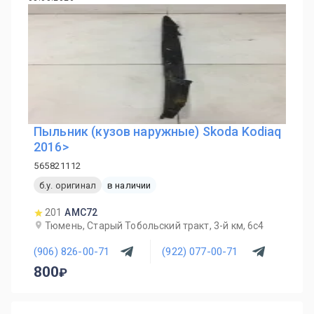
Пыльник (кузов наружные) Skoda Kodiaq
2016>
565821112
б.у. оригинал
в наличии
201
AMC72
Тюмень, Старый Тобольский тракт, 3-й км, 6с4
(906) 826-00-71
(922) 077-00-71
800