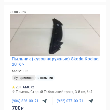
08.08.2026
Пыльник (кузов наружные) Skoda Kodiaq
2016>
565821112
б.у. оригинал
в наличии
201
AMC72
Тюмень, Старый Тобольский тракт, 3-й км, 6с4
(906) 826-00-71
(922) 077-00-71
700