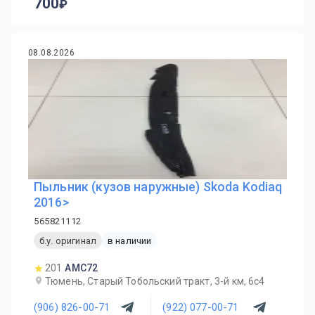
700
08.08.2026
Пыльник (кузов наружные) Skoda Kodiaq
2016>
565821112
б.у. оригинал
в наличии
201
AMC72
Тюмень, Старый Тобольский тракт, 3-й км, 6с4
(906) 826-00-71
(922) 077-00-71