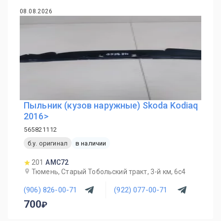
08.08.2026
Пыльник (кузов наружные) Skoda Kodiaq
2016>
565821112
б.у. оригинал
в наличии
201
AMC72
Тюмень, Старый Тобольский тракт, 3-й км, 6с4
(906) 826-00-71
(922) 077-00-71
700