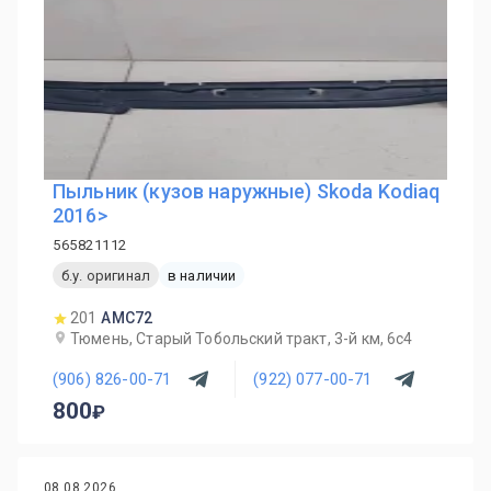
Пыльник (кузов наружные) Skoda Kodiaq
2016>
565821112
б.у. оригинал
в наличии
201
AMC72
Тюмень, Старый Тобольский тракт, 3-й км, 6с4
(906) 826-00-71
(922) 077-00-71
800
08.08.2026