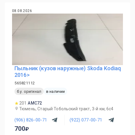
08.08.2026
Пыльник (кузов наружные) Skoda Kodiaq
2016>
565821112
б.у. оригинал
в наличии
201
AMC72
Тюмень, Старый Тобольский тракт, 3-й км, 6с4
(906) 826-00-71
(922) 077-00-71
700