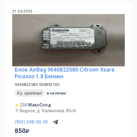
21.04.2026
Блок AirBag 9640822580 Citroen Xsara
Picasso 1.8 Бензин
9640822580 550893100
б.у. оригинал
в наличии
258
МаксСолд
Видное, д. Калиновка, 85с4
(903) 698-00-59
850