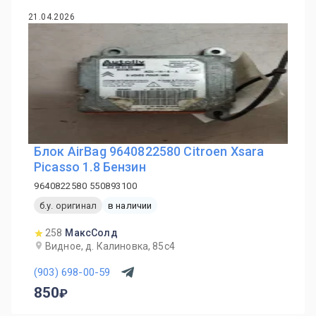
21.04.2026
Блок AirBag 9640822580 Citroen Xsara
Picasso 1.8 Бензин
9640822580 550893100
б.у. оригинал
в наличии
258
МаксСолд
Видное, д. Калиновка, 85с4
(903) 698-00-59
850