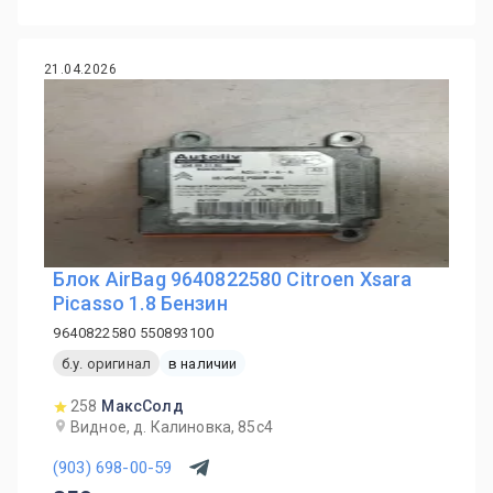
21.04.2026
Блок AirBag 9640822580 Citroen Xsara
Picasso 1.8 Бензин
9640822580 550893100
б.у. оригинал
в наличии
258
МаксСолд
Видное, д. Калиновка, 85с4
(903) 698-00-59