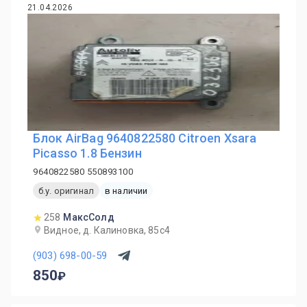
21.04.2026
Блок AirBag 9640822580 Citroen Xsara
Picasso 1.8 Бензин
9640822580 550893100
б.у. оригинал
в наличии
258
МаксСолд
Видное, д. Калиновка, 85с4
(903) 698-00-59
850