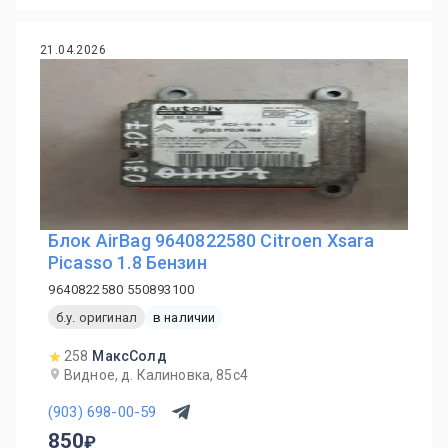
21.04.2026
Блок AirBag 9640822580 Citroen Xsara
Picasso 1.8 Бензин
9640822580 550893100
б.у. оригинал
в наличии
258
МаксСолд
Видное, д. Калиновка, 85с4
(903) 698-00-59
850