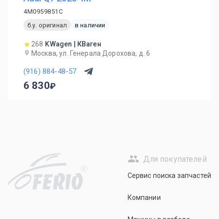
4M0959851C
б.у. оригинал
в наличии
268
KWagen | КВаген
Москва, ул. Генерала Дорохова, д. 6
(916) 884-48-57
6 830
Для покупателей
R
Сервис поиска запчастей
Компании