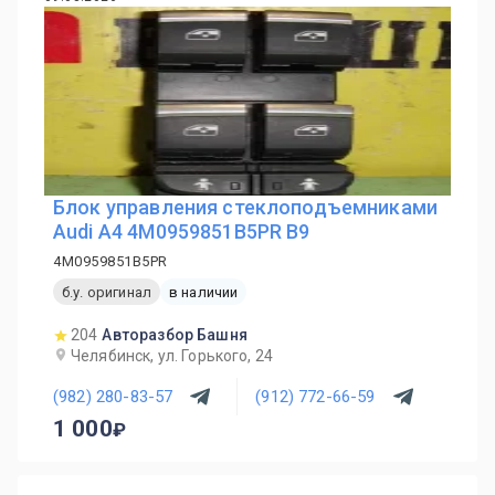
Блок управления стеклоподъемниками
Audi A4 4M0959851B5PR B9
4M0959851B5PR
б.у. оригинал
в наличии
204
Авторазбор Башня
Челябинск, ул. Горького, 24
(982) 280-83-57
(912) 772-66-59
1 000