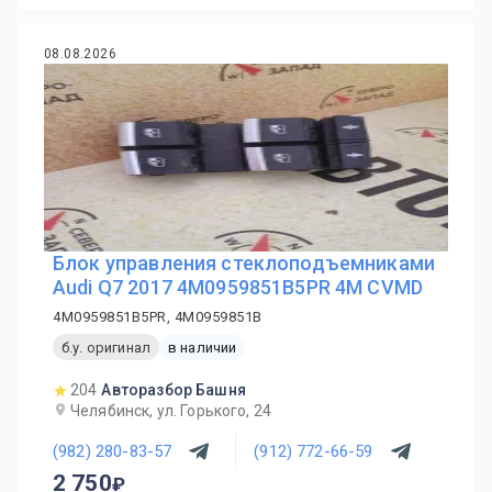
08.08.2026
Блок управления стеклоподъемниками
Audi Q7 2017 4M0959851B5PR 4M CVMD
4M0959851B5PR, 4M0959851B
б.у. оригинал
в наличии
204
Авторазбор Башня
Челябинск, ул. Горького, 24
(982) 280-83-57
(912) 772-66-59
2 750