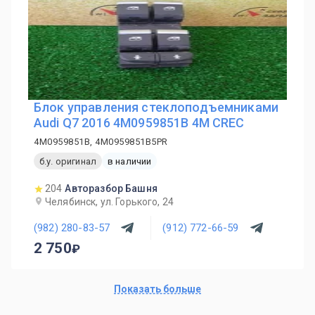
Блок управления стеклоподъемниками
Audi Q7 2016 4M0959851B 4M CREC
4M0959851B, 4M0959851B5PR
б.у. оригинал
в наличии
204
Авторазбор Башня
Челябинск, ул. Горького, 24
(982) 280-83-57
(912) 772-66-59
2 750
Показать больше