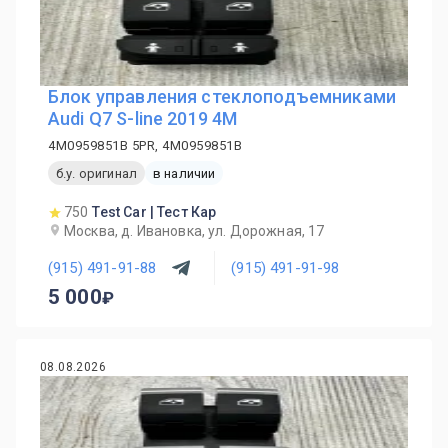
Блок управления стеклоподъемниками
Audi Q7 S-line 2019 4M
4M0959851B 5PR, 4M0959851B
б.у. оригинал
в наличии
750
Test Car | Тест Кар
Москва, д. Ивановка, ул. Дорожная, 17
(915) 491-91-88
(915) 491-91-98
5 000
08.08.2026