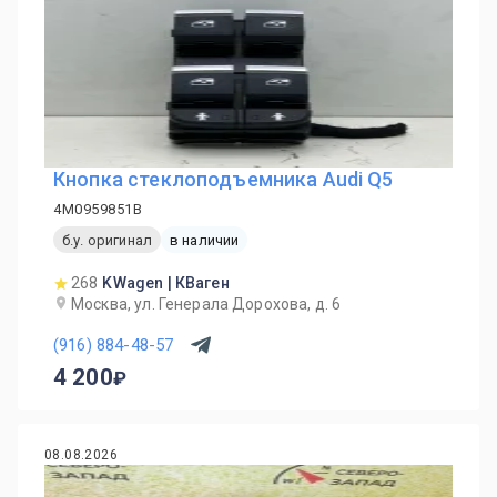
Кнопка стеклоподъемника Audi Q5
4M0959851B
б.у. оригинал
в наличии
268
KWagen | КВаген
Москва, ул. Генерала Дорохова, д. 6
(916) 884-48-57
4 200
08.08.2026