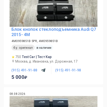
Блок кнопок стеклоподъемника Audi Q7
2015- 4M
4M0959851B 5PR, 4M0959851B
б.у. оригинал
в наличии
750
Test Car | Тест Кар
Москва, д. Ивановка, ул. Дорожная, 17
(915) 491-91-88
(915) 491-91-98
5 000
08.08.2026