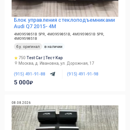
Блок управления стеклоподъемниками
Audi Q7 2015- 4M
4M0959851B 5PR, 4M0959851B, 4M0959851B 5PR,
4M0959851B
б.у. оригинал
в наличии
750
Test Car | Тест Кар
Москва, д. Ивановка, ул. Дорожная, 17
(915) 491-91-88
(915) 491-91-98
5 000
08.08.2026