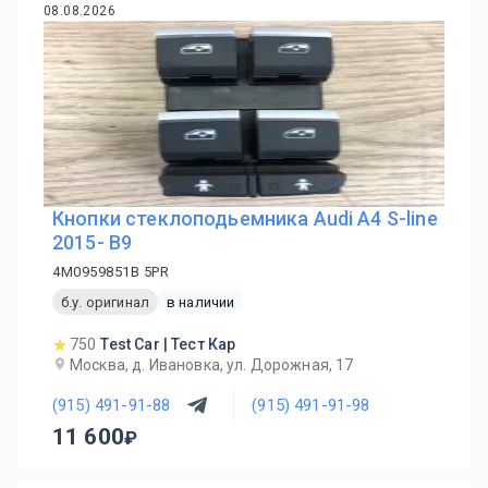
08.08.2026
Кнопки стеклоподьемника Audi A4 S-line
2015- B9
4M0959851B 5PR
б.у. оригинал
в наличии
750
Test Car | Тест Кар
Москва, д. Ивановка, ул. Дорожная, 17
(915) 491-91-88
(915) 491-91-98
11 600