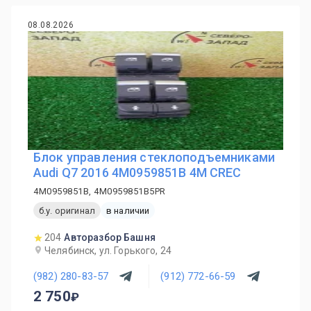
08.08.2026
Блок управления стеклоподъемниками
Audi Q7 2016 4M0959851B 4M CREC
4M0959851B, 4M0959851B5PR
б.у. оригинал
в наличии
204
Авторазбор Башня
Челябинск, ул. Горького, 24
(982) 280-83-57
(912) 772-66-59
2 750