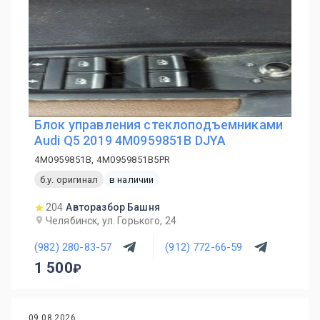
Блок управления стеклоподъемниками
Audi Q5 2019 4M0959851B DJYA
4M0959851B, 4M0959851B5PR
б.у. оригинал
в наличии
204
Авторазбор Башня
Челябинск, ул. Горького, 24
(982) 280-83-57
(912) 772-66-59
1 500
09.08.2026