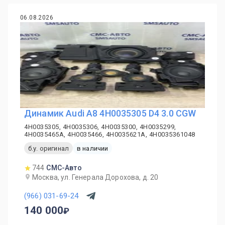
06.08.2026
Динамик Audi A8 4H0035305 D4 3.0 CGW
4H0035305, 4H0035306, 4H0035300, 4H0035299,
4H0035465A, 4H0035466, 4H0035621A, 4H0035361048
б.у. оригинал
в наличии
744
СМС-Авто
Москва, ул. Генерала Дорохова, д. 20
(966) 031-69-24
140 000