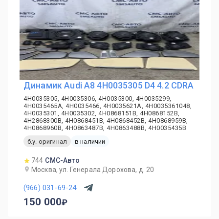
Динамик Audi A8 4H0035305 D4 4.2 CDRA
4H0035305, 4H0035306, 4H0035300, 4H0035299,
4H0035465A, 4H0035466, 4H0035621A, 4H0035361048,
4H0035301, 4H0035302, 4H0868151B, 4H0868152B,
4H2868300B, 4H0868451B, 4H0868452B, 4H0868959B,
4H0868960B, 4H0863487B, 4H0863488B, 4H0035435B
б.у. оригинал
в наличии
744
СМС-Авто
Москва, ул. Генерала Дорохова, д. 20
(966) 031-69-24
150 000