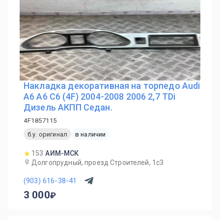
Накладка декоративная на торпедо Audi
A6 A6 C6 (4F) 2004-2008 2006 2,7 TDi
Дизель АКПП Седан.
4F1857115
б.у. оригинал
в наличии
153
АИМ-МСК
Долгопрудный, проезд Строителей, 1с3
(903) 616-38-41
3 000