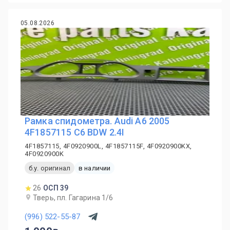
05.08.2026
Рамка спидометра. Audi A6 2005
4F1857115 C6 BDW 2.4I
4F1857115, 4F0920900L, 4F1857115F, 4F0920900KX,
4F0920900K
б.у. оригинал
в наличии
26
ОСП 39
Тверь, пл. Гагарина 1/6
(996) 522-55-87