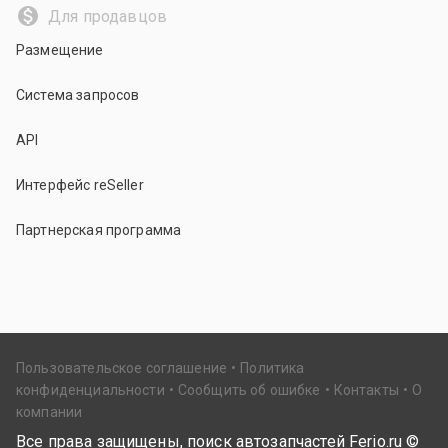
Для продавцов
Размещение
Система запросов
API
Интерфейс reSeller
Партнерская программа
Пользовательское соглашение
Политика
конфиденциальности
Сообщить об ошибке
Контакты
О
компании
Все права защищены, поиск автозапчастей Ferio.ru ©