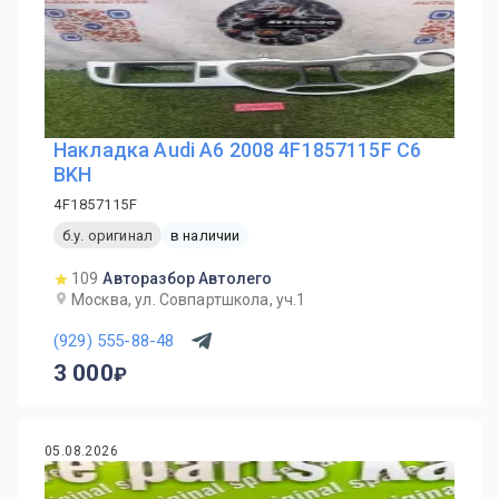
Накладка Audi A6 2008 4F1857115F C6
BKH
4F1857115F
б.у. оригинал
в наличии
109
Авторазбор Автолего
Москва, ул. Совпартшкола, уч.1
(929) 555-88-48
3 000
05.08.2026