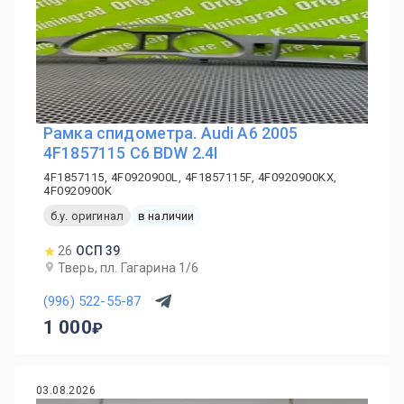
Рамка спидометра. Audi A6 2005
4F1857115 C6 BDW 2.4I
4F1857115, 4F0920900L, 4F1857115F, 4F0920900KX,
4F0920900K
б.у. оригинал
в наличии
26
ОСП 39
Тверь, пл. Гагарина 1/6
(996) 522-55-87
1 000
03.08.2026