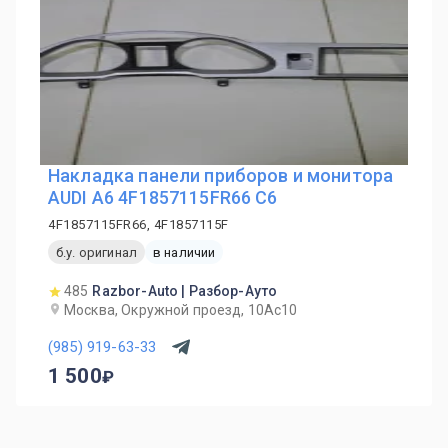
Накладка панели приборов и монитора
AUDI A6 4F1857115FR66 C6
4F1857115FR66, 4F1857115F
б.у. оригинал
в наличии
485
Razbor-Auto | Разбор-Ауто
Москва, Окружной проезд, 10Ас10
(985) 919-63-33
1 500