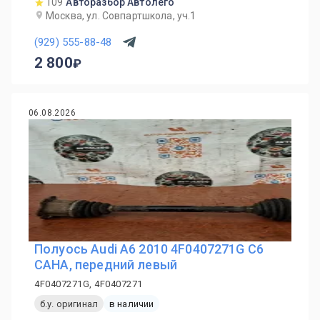
109
Авторазбор Автолего
Москва, ул. Совпартшкола, уч.1
(929) 555-88-48
2 800
06.08.2026
Полуось Audi A6 2010 4F0407271G C6
CAHA, передний левый
4F0407271G, 4F0407271
б.у. оригинал
в наличии