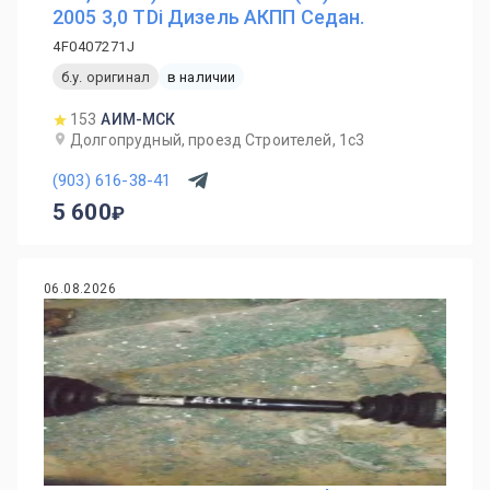
2005 3,0 TDi Дизель АКПП Седан.
4F0407271J
б.у. оригинал
в наличии
153
АИМ-МСК
Долгопрудный, проезд Строителей, 1с3
(903) 616-38-41
5 600
06.08.2026