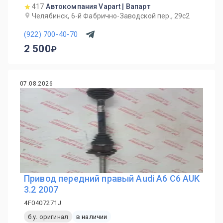
417
Автокомпания Vapart | Вапарт
Челябинск, 6-й Фабрично-Заводской пер., 29с2
(922) 700-40-70
2 500
07.08.2026
Привод передний правый Audi A6 C6 AUK
3.2 2007
4F0407271J
б.у. оригинал
в наличии