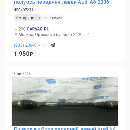
полуось передняя левая Audi A6 2006
4F0407271J
б.у. оригинал
в наличии
298
CARVAG.RU
Москва, Ореховый бульвар 24 А с. 2
(903) 230-01-11
1 950
06.08.2026
Привод в сборе передний левый Audi A6