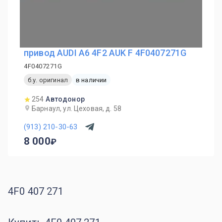
привод AUDI A6 4F2 AUK F 4F0407271G
4F0407271G
б.у. оригинал
в наличии
254
Автодонор
Барнаул, ул. Цеховая, д. 58
(913) 210-30-63
8 000
4F0 407 271