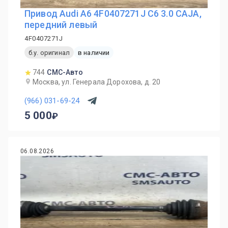
Привод Audi A6 4F0407271J C6 3.0 CAJA,
передний левый
4F0407271J
б.у. оригинал
в наличии
744
СМС-Авто
Москва, ул. Генерала Дорохова, д. 20
(966) 031-69-24
5 000
06.08.2026