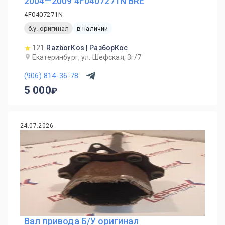
2004—2009 4F0407271N BRE
4F0407271N
б.у. оригинал
в наличии
121
RazborKos | РазборКос
Екатеринбург, ул. Шефская, 3г/7
(906) 814-36-78
5 000
24.07.2026
Вал привода Б/У оригинал