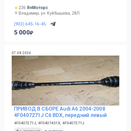
236
ЯпМоторс
Владимир, ул. Куйбышева, 28Л
(903) 645-16-45
5 000
07.08.2026
ПРИВОД В СБОРЕ Audi A6 2004-2008
4F0407271J С6 BDX, передний левый
4F0407271J, 4F0407451X, 4F0407271J