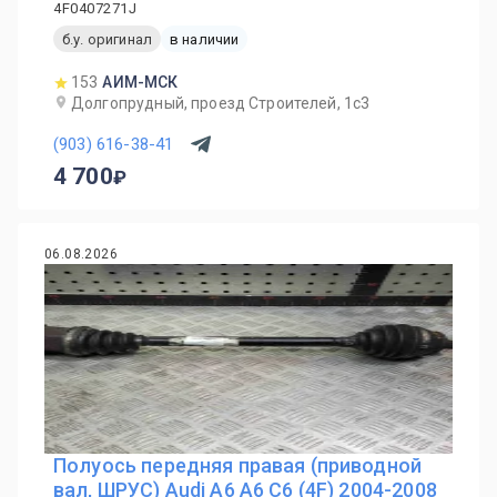
4F0407271J
б.у. оригинал
в наличии
153
АИМ-МСК
Долгопрудный, проезд Строителей, 1с3
(903) 616-38-41
4 700
06.08.2026
Полуось передняя правая (приводной
вал, ШРУС) Audi A6 A6 C6 (4F) 2004-2008