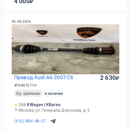
4 000
05.08.2026
Привод Audi A6 2007 C6
2 630
4F0407271H
б.у. оригинал
в наличии
268
KWagen | КВаген
Москва, ул. Генерала Дорохова, д. 6
(916) 884-48-57