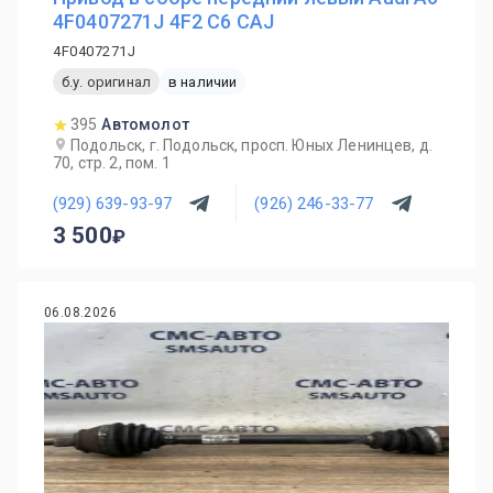
4F0407271J 4F2 C6 CAJ
4F0407271J
б.у. оригинал
в наличии
395
Автомолот
Подольск, г. Подольск, просп. Юных Ленинцев, д.
70, стр. 2, пом. 1
(929) 639-93-97
(926) 246-33-77
3 500
06.08.2026