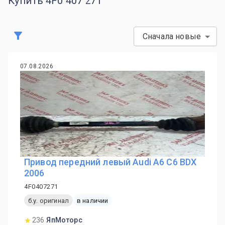
Купить 4F0 407 271
Сначала новые
07.08.2026
Привод передний левый Audi A6 C6 BDX
2006
4F0407271
б.у. оригинал
в наличии
236
ЯпМоторс