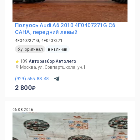
Полуось Audi A6 2010 4F0407271G C6
CAHA, передний левый
4F0407271G, 4F0407271
б.у. оригинал
в наличии
109
Авторазбор Автолего
Москва, ул. Совпартшкола, уч.1
(929) 555-88-48
2 800
06.08.2026