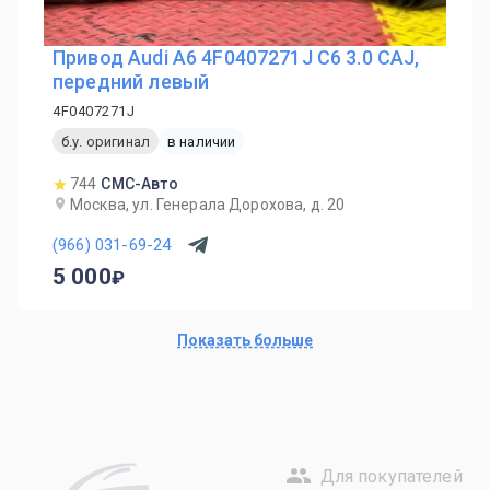
Привод Audi A6 4F0407271J C6 3.0 CAJ,
передний левый
4F0407271J
б.у. оригинал
в наличии
744
СМС-Авто
Москва, ул. Генерала Дорохова, д. 20
(966) 031-69-24
5 000
Показать больше
Для покупателей