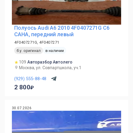
Полуось Audi A6 2010 4F0407271G C6
CAHA, передний левый
4F0407271G, 4F0407271
б.у. оригинал
в наличии
109
Авторазбор Автолего
Москва, ул. Совпартшкола, уч.1
(929) 555-88-48
2 800
30.07.2026