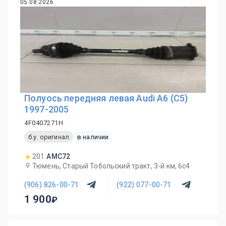
05.08.2026
Полуось передняя левая Audi A6 (C5)
1997-2005
4F0407271H
б.у. оригинал
в наличии
201
AMC72
Тюмень, Старый Тобольский тракт, 3-й км, 6с4
(906) 826-00-71
(922) 077-00-71
1 900