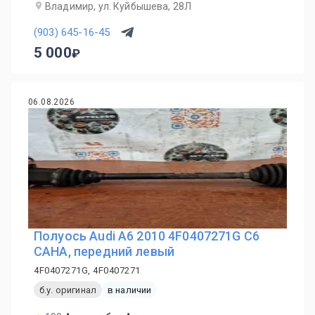
Владимир, ул. Куйбышева, 28Л
(903) 645-16-45
5 000
06.08.2026
Полуось Audi A6 2010 4F0407271G C6
CAHA, передний левый
4F0407271G, 4F0407271
б.у. оригинал
в наличии