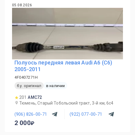
05.08.2026
Полуось передняя левая Audi A6 (C6)
2005-2011
4F0407271H
б.у. оригинал
в наличии
201
AMC72
Тюмень, Старый Тобольский тракт, 3-й км, 6с4
(906) 826-00-71
(922) 077-00-71
2 000