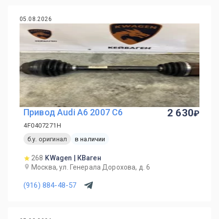
05.08.2026
Привод Audi A6 2007 C6
2 630
4F0407271H
б.у. оригинал
в наличии
268
KWagen | КВаген
Москва, ул. Генерала Дорохова, д. 6
(916) 884-48-57