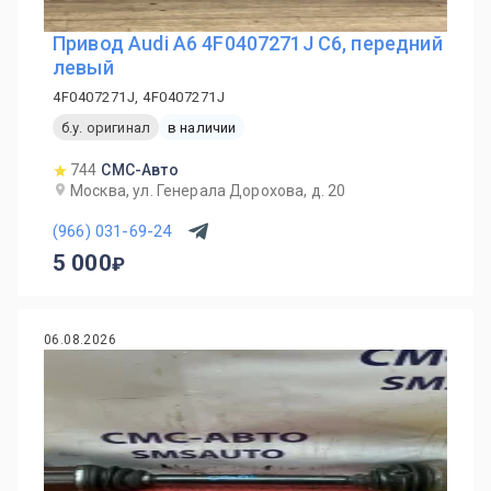
Привод Audi A6 4F0407271J C6, передний
левый
4F0407271J, 4F0407271J
б.у. оригинал
в наличии
744
СМС-Авто
Москва, ул. Генерала Дорохова, д. 20
(966) 031-69-24
5 000
06.08.2026