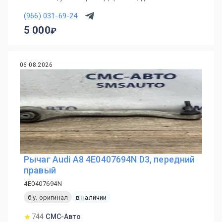
(966) 031-69-24
5 000
06.08.2026
Рычаг Audi A8 4E0407694N D3, передний
правый
4E0407694N
б.у. оригинал
в наличии
744
СМС-Авто