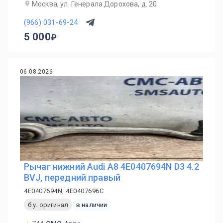
Москва, ул. Генерала Дорохова, д. 20
(966) 031-69-24
5 000
06.08.2026
Рычаг нижний Audi A8 4E0407694N D3 4.2
BVJ, передний правый
4E0407694N, 4E0407696C
б.у. оригинал
в наличии