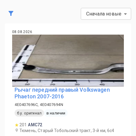
Сначала новые
08.08.2026
Рычаг передний правый Volkswagen
Phaeton 2007-2016
4E0407696C, 4E0407694N
б.у. оригинал
в наличии
201
AMC72
Тюмень, Старый Тобольский тракт, 3-й км, 6с4