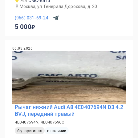
744
СМС-Авто
Москва, ул. Генерала Дорохова, д. 20
(966) 031-69-24
5 000
06.08.2026
Рычаг нижний Audi A8 4E0407694N D3 4.2
BVJ, передний правый
4E0407694N, 4E0407696C
б.у. оригинал
в наличии