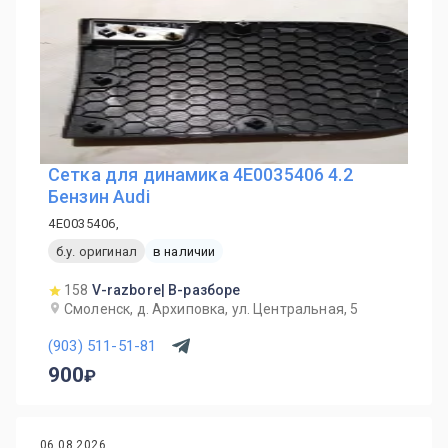
Сетка для динамика 4E0035406 4.2
Бензин Audi
4E0035406,
б.у. оригинал
в наличии
158
V-razbore| В-разборе
Смоленск, д. Архиповка, ул. Центральная, 5
(903) 511-51-81
900
06.08.2026