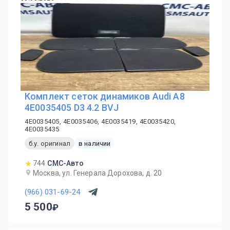
Комплект сеток динамиков Audi A8
4E0035405 D3 4.2 BVJ
4E0035405, 4E0035406, 4E0035419, 4E0035420,
4E0035435
б.у. оригинал
в наличии
744
СМС-Авто
Москва, ул. Генерала Дорохова, д. 20
(966) 031-69-24
5 500