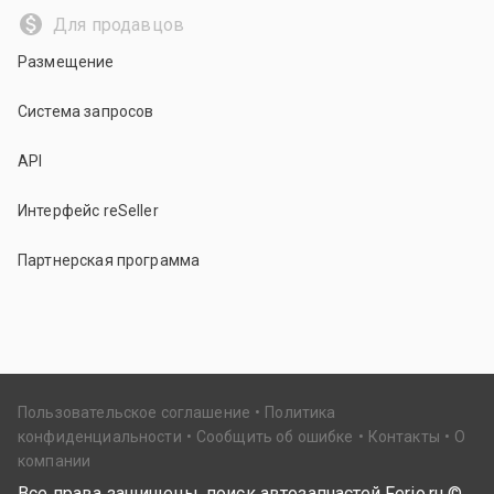
Для продавцов
Размещение
Система запросов
API
Интерфейс reSeller
Партнерская программа
Пользовательское соглашение
Политика
конфиденциальности
Сообщить об ошибке
Контакты
О
компании
Все права защищены, поиск автозапчастей Ferio.ru ©