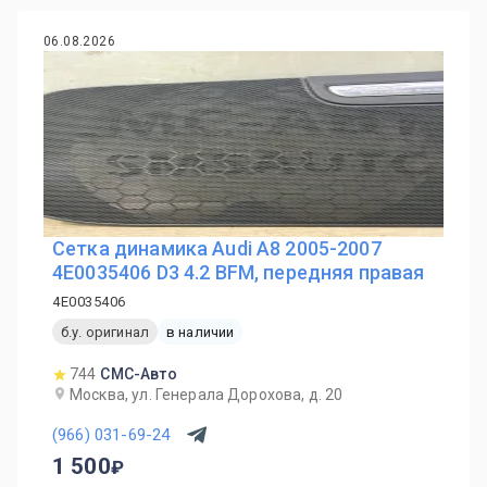
06.08.2026
Сетка динамика Audi A8 2005-2007
4E0035406 D3 4.2 BFM, передняя правая
4E0035406
б.у. оригинал
в наличии
744
СМС-Авто
Москва, ул. Генерала Дорохова, д. 20
(966) 031-69-24
1 500