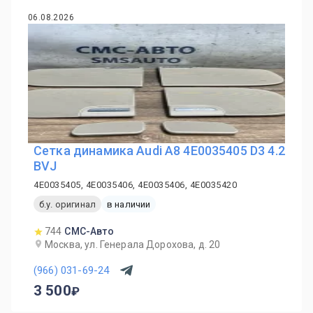
06.08.2026
Сетка динамика Audi A8 4E0035405 D3 4.2
BVJ
4E0035405, 4E0035406, 4E0035406, 4E0035420
б.у. оригинал
в наличии
744
СМС-Авто
Москва, ул. Генерала Дорохова, д. 20
(966) 031-69-24
3 500