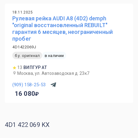
18.11.2025
Рулевая рейка AUDI A8 (4D2) demph
"original восстановленный REBUILT"
гарантия 6 месяцев, неограниченный
пробег
4D1422069J
б.у. оригинал
в наличии
13
ВИПГУР АТ
Москва, ул. Автозаводская д. 23к7
(909) 158-25-53
16 080
4D1 422 069 KX