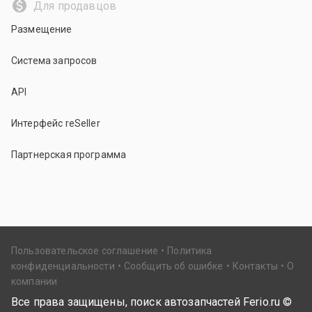
Для продавцов
Размещение
Система запросов
API
Интерфейс reSeller
Партнерская программа
Пользовательское соглашение
Политика
конфиденциальности
Сообщить об ошибке
Контакты
О
компании
Все права защищены, поиск автозапчастей Ferio.ru ©