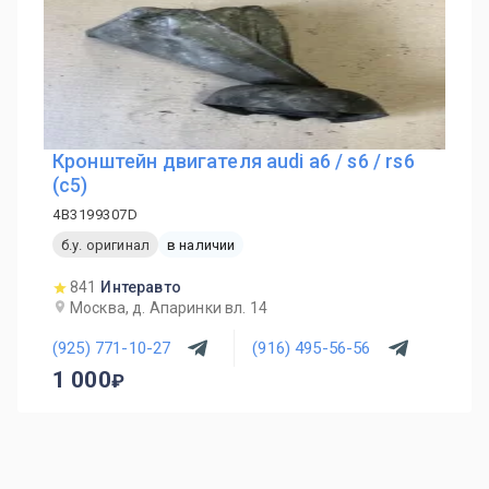
Кронштейн двигателя audi a6 / s6 / rs6
(c5)
4B3199307D
б.у. оригинал
в наличии
841
Интеравто
Москва, д. Апаринки вл. 14
(925) 771-10-27
(916) 495-56-56
1 000