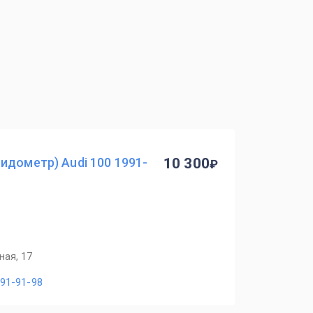
идометр) Audi 100 1991-
10 300
ная, 17
491-91-98