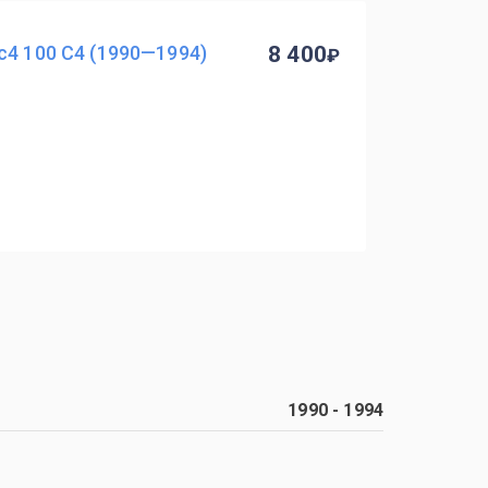
c4 100 C4 (1990—1994)
8 400
1990
-
1994