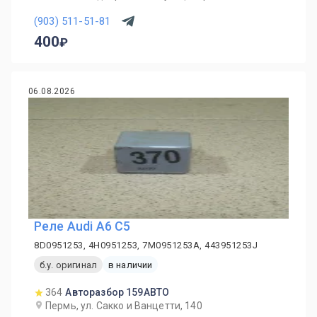
(903) 511-51-81
400
06.08.2026
Реле Audi A6 C5
8D0951253, 4H0951253, 7M0951253A, 443951253J
б.у. оригинал
в наличии
364
Авторазбор 159АВТО
Пермь, ул. Сакко и Ванцетти, 140