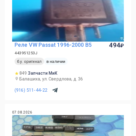
Реле VW Passat 1996-2000 B5
494
443951253J
б.у. оригинал
в наличии
849
Запчасти МиК
Балашиха, ул. Свердлова, д. 36
(916) 511-44-22
07.08.2026