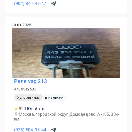
(904) 840-47-47
10.01.2025
Реле vag 213
443951253J
б.у. оригинал
в наличии
920
Юг-Авто
Москва, городской округ Домодедово, А-105, 33-й
км
(925) 504-95-44