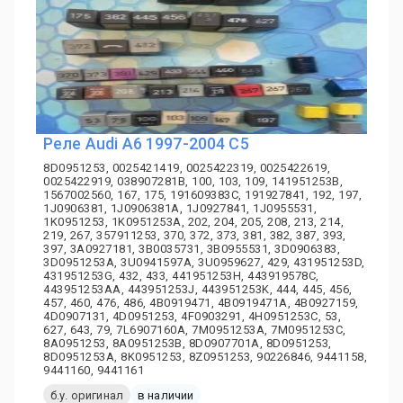
Реле Audi A6 1997-2004 C5
8D0951253, 0025421419, 0025422319, 0025422619,
0025422919, 038907281B, 100, 103, 109, 141951253B,
1567002560, 167, 175, 191609383C, 191927841, 192, 197,
1J0906381, 1J0906381A, 1J0927841, 1J0955531,
1K0951253, 1K0951253A, 202, 204, 205, 208, 213, 214,
219, 267, 357911253, 370, 372, 373, 381, 382, 387, 393,
397, 3A0927181, 3B0035731, 3B0955531, 3D0906383,
3D0951253A, 3U0941597A, 3U0959627, 429, 431951253D,
431951253G, 432, 433, 441951253H, 443919578C,
443951253AA, 443951253J, 443951253K, 444, 445, 456,
457, 460, 476, 486, 4B0919471, 4B0919471A, 4B0927159,
4D0907131, 4D0951253, 4F0903291, 4H0951253C, 53,
627, 643, 79, 7L6907160A, 7M0951253A, 7M0951253C,
8A0951253, 8A0951253B, 8D0907701A, 8D0951253,
8D0951253A, 8K0951253, 8Z0951253, 90226846, 9441158,
9441160, 9441161
б.у. оригинал
в наличии