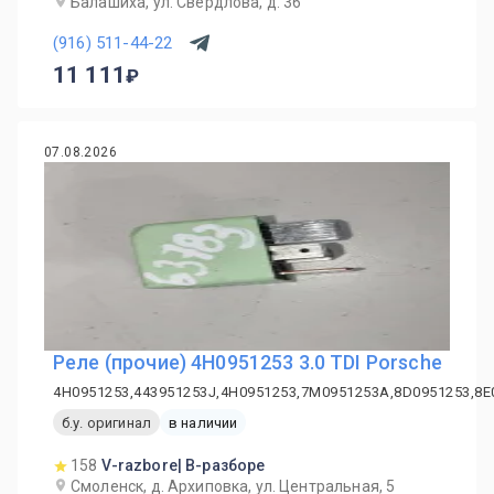
Балашиха, ул. Свердлова, д. 36
(916) 511-44-22
11 111
07.08.2026
Реле (прочие) 4H0951253 3.0 TDI Porsche
4H0951253,443951253J,4H0951253,7M0951253A,8D0951253,8E
б.у. оригинал
в наличии
158
V-razbore| В-разборе
Смоленск, д. Архиповка, ул. Центральная, 5