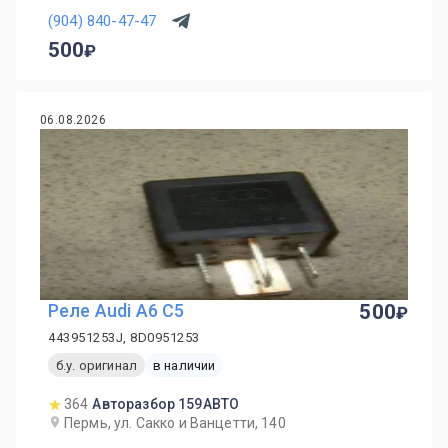
(904) 840-47-47
500
06.08.2026
Реле Audi A6 C5
500
443951253J, 8D0951253
б.у. оригинал
в наличии
364
Авторазбор 159АВТО
Пермь, ул. Сакко и Ванцетти, 140