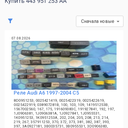
Купить 443 951 253 AA
Сначала новые
07.08.2026
Реле Audi A6 1997-2004 C5
8D0951253, 0025421419, 0025422319, 0025422619,
0025422919, 038907281B, 100, 103, 109, 141951253B,
1567002560, 167, 175, 191609383C, 191927841, 192, 197,
1J0906381, 1J0906381A, 1J0927841, 1J0955531,
1K0951253, 1K0951253A, 202, 204, 205, 208, 213, 214,
219, 267, 357911253, 370, 372, 373, 381, 382, 387, 393,
397, 3A0927181, 3B0035731, 3B0955531, 3D0906383,