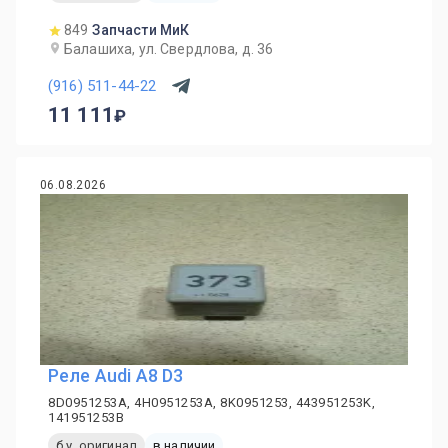
849
Запчасти МиК
Балашиха, ул. Свердлова, д. 36
(916) 511-44-22
11 111
06.08.2026
Реле Audi A8 D3
8D0951253A, 4H0951253A, 8K0951253, 443951253K,
141951253B
б.у. оригинал
в наличии