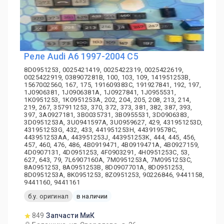
Реле Audi A6 1997-2004 C5
8D0951253, 0025421419, 0025422319, 0025422619,
0025422919, 038907281B, 100, 103, 109, 141951253B,
1567002560, 167, 175, 191609383C, 191927841, 192, 197,
1J0906381, 1J0906381A, 1J0927841, 1J0955531,
1K0951253, 1K0951253A, 202, 204, 205, 208, 213, 214,
219, 267, 357911253, 370, 372, 373, 381, 382, 387, 393,
397, 3A0927181, 3B0035731, 3B0955531, 3D0906383,
3D0951253A, 3U0941597A, 3U0959627, 429, 431951253D,
431951253G, 432, 433, 441951253H, 443919578C,
443951253AA, 443951253J, 443951253K, 444, 445, 456,
457, 460, 476, 486, 4B0919471, 4B0919471A, 4B0927159,
4D0907131, 4D0951253, 4F0903291, 4H0951253C, 53,
627, 643, 79, 7L6907160A, 7M0951253A, 7M0951253C,
8A0951253, 8A0951253B, 8D0907701A, 8D0951253,
8D0951253A, 8K0951253, 8Z0951253, 90226846, 9441158,
9441160, 9441161
б.у. оригинал
в наличии
849
Запчасти МиК