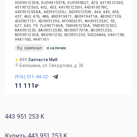
3D0951253A, 3U0941597A, 3U0959627, 429, 431951253D,
431951253G, 432, 433, 441951253H, 443919578C,
443951253AA, 443951253J, 443951253K, 444, 445, 456,
457, 460, 476, 486, 4B0919471, 4B0919471A, 4B0927159,
4D0907131, 4D0951253, 4F0903291, 4H0951253C, 53,
627, 643, 79, 7L6907160A, 7M0951253A, 7M0951253C,
8A0951253, 8A0951253B, 8D0907701A, 8D0951253,
8D0951253A, 8K0951253, 8Z0951253, 90226846, 9441158,
9441160, 9441161
б.у. оригинал
в наличии
849
Запчасти МиК
Балашиха, ул. Свердлова, д. 36
(916) 511-44-22
11 111
443 951 253 K
Купить 443 951 253 K