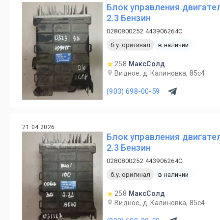
Блок управления двигател
2.3 Бензин
0280800252 443906264C
б.у. оригинал
в наличии
258
МаксСолд
Видное, д. Калиновка, 85с4
(903) 698-00-59
21.04.2026
Блок управления двигател
2.3 Бензин
0280800252 443906264C
б.у. оригинал
в наличии
258
МаксСолд
Видное, д. Калиновка, 85с4