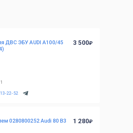
ля ДВС ЭБУ AUDI A100/45
3 500
4)
11
513-22-52
ем 0280800252 Audi 80 B3
1 280