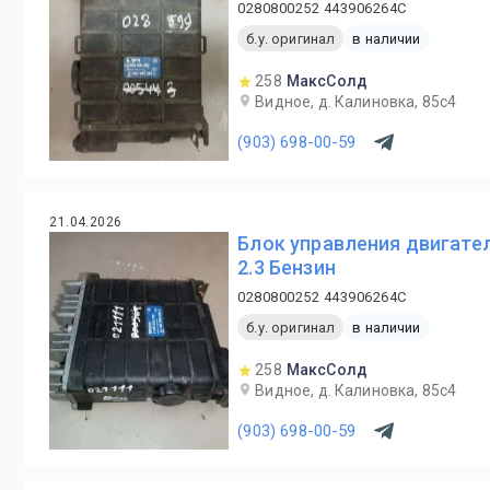
0280800252 443906264C
б.у. оригинал
в наличии
258
МаксСолд
Видное, д. Калиновка, 85с4
(903) 698-00-59
21.04.2026
Блок управления двигател
2.3 Бензин
0280800252 443906264C
б.у. оригинал
в наличии
258
МаксСолд
Видное, д. Калиновка, 85с4
(903) 698-00-59