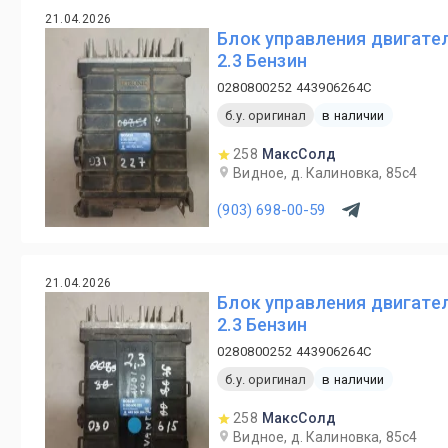
21.04.2026
Блок управления двигател
2.3 Бензин
0280800252 443906264C
б.у. оригинал
в наличии
258
МаксСолд
Видное, д. Калиновка, 85с4
(903) 698-00-59
21.04.2026
Блок управления двигател
2.3 Бензин
0280800252 443906264C
б.у. оригинал
в наличии
258
МаксСолд
Видное, д. Калиновка, 85с4