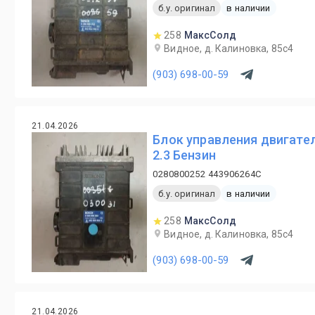
б.у. оригинал
в наличии
258
МаксСолд
Видное, д. Калиновка, 85с4
(903) 698-00-59
21.04.2026
Блок управления двигател
2.3 Бензин
0280800252 443906264C
б.у. оригинал
в наличии
258
МаксСолд
Видное, д. Калиновка, 85с4
(903) 698-00-59
21.04.2026