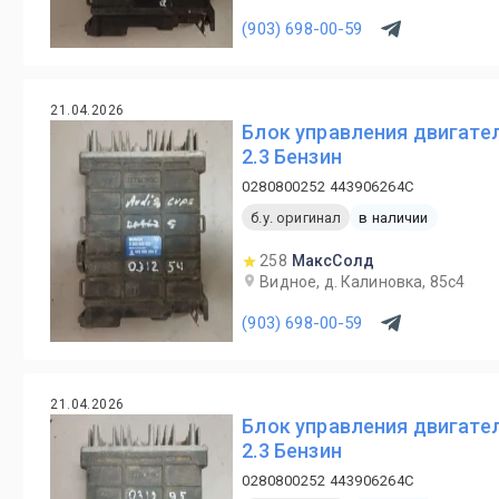
(903) 698-00-59
21.04.2026
Блок управления двигател
2.3 Бензин
0280800252 443906264C
б.у. оригинал
в наличии
258
МаксСолд
Видное, д. Калиновка, 85с4
(903) 698-00-59
21.04.2026
Блок управления двигател
2.3 Бензин
0280800252 443906264C