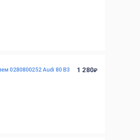
ем 0280800252 Audi 80 B3
1 280