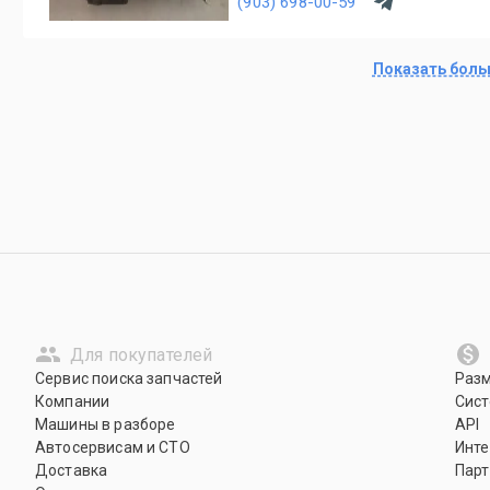
(903) 698-00-59
Показать бол
Для покупателей
Сервис поиска запчастей
Раз
Компании
Сист
Машины в разборе
API
Автосервисам и СТО
Инте
Доставка
Парт