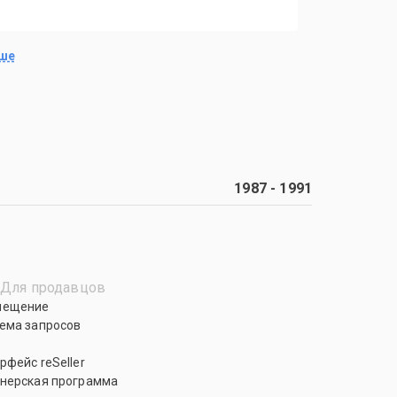
ьше
1987
-
1991
Для продавцов
мещение
ема запросов
рфейс reSeller
нерская программа