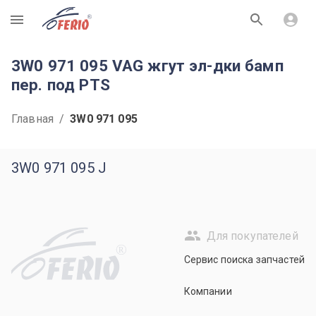
R
3W0 971 095 VAG жгут эл-дки бамп
пер. под PTS
Главная
/
3W0 971 095
3W0 971 095 J
Для покупателей
R
Сервис поиска запчастей
Компании