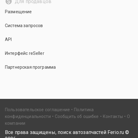
Для продавцов
Размещение
Система запросов
API
Интерфейс reSeller
Партнерская программа
Пользовательское соглашение
Политика
конфиденциальности
Сообщить об ошибке
Контакты
О
компании
Все права защищены, поиск автозапчастей Ferio.ru ©