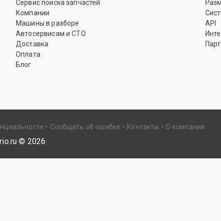
Сервис поиска запчастей
Раз
Компании
Сист
Машины в разборе
API
Автосервисам и СТО
Инте
Доставка
Парт
Оплата
Блог
енциальности
Сообщить об ошибке
Контакты
О компании
io.ru ©
2026