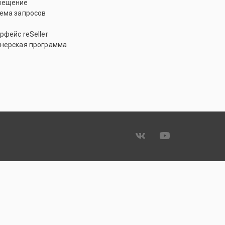
мещение
ема запросов
рфейс reSeller
нерская программа