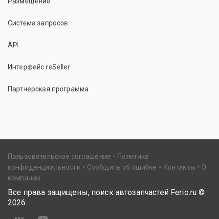
Размещение
Система запросов
API
Интерфейс reSeller
Партнерская программа
Пользовательское соглашение
Политика
конфиденциальности
Сообщить об ошибке
Контакты
О
компании
Все права защищены, поиск автозапчастей Ferio.ru ©
2026