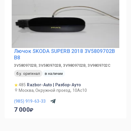
Лючок SKODA SUPERB 2018 3V5809702B
B8
3V5809702B, 3V5809702B, 3V9809702B, 3V9809702C
б.у. оригинал
в наличии
485
Razbor-Auto | Разбор-Ауто
Москва, Окружной проезд, 10Ас10
(985) 919-63-33
7 000