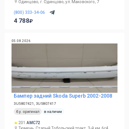
Одинцово, г. Одинцово, ул. Маковского, 7
(800) 333-34-06
4 788
05.08.2026
Бампер задний Skoda Superb 2002-2008
3U5807421, 3U5807417
б.у. оригинал
в наличии
201
AMC72
Тюмень, Старый Тобольский тракт, 3-й км, 6с4