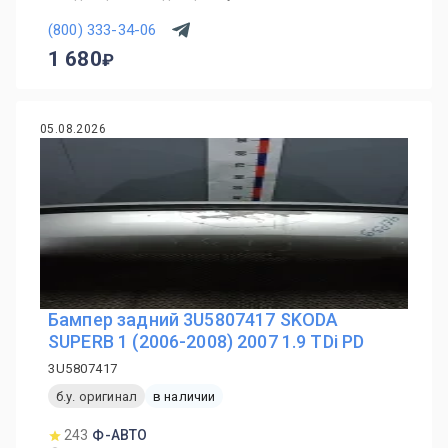
(800) 333-34-06
1 680
05.08.2026
Бампер задний 3U5807417 SKODA
SUPERB 1 (2006-2008) 2007 1.9 TDi PD
3U5807417
б.у. оригинал
в наличии
243
Ф-АВТО