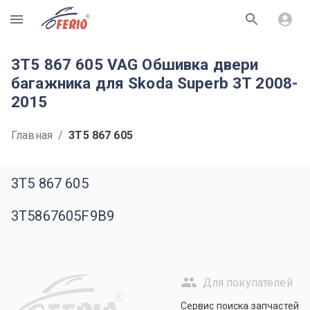
R
3T5 867 605 VAG Обшивка двери
багажника для Skoda Superb 3T 2008-
2015
Главная
/
3T5 867 605
3T5 867 605
3T5867605F9B9
Для покупателей
R
Сервис поиска запчастей