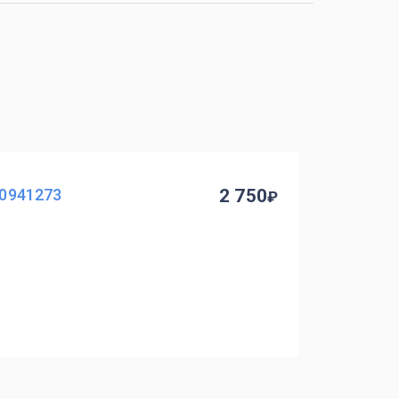
T0941273
2 750