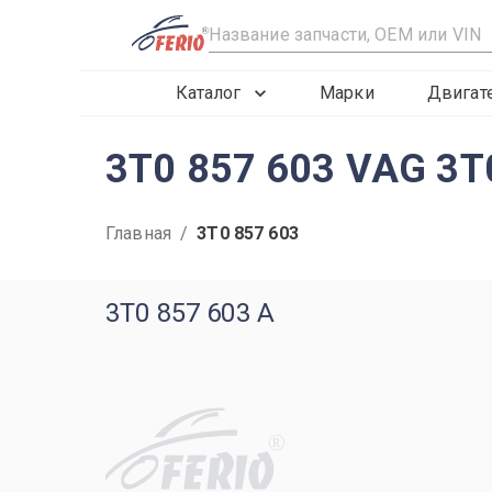
R
Каталог
Марки
Двигат
3T0 857 603 VAG 3T
Главная
/
3T0 857 603
3T0 857 603 A
R