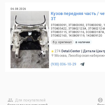
06.08.2026
Кузов передняя часть / ч
3T
3T0803091, 3T0803092, 3T0803092, 
3T0805422, 3T0802123A, 3T0802124A
3T0805115, 3T0805116, 3C0803187A,
3T0802163, 1K0809119, 1K0809120
б.у. оригинал
в наличии
274
DetaliCenter | Детали Цент
Москва, Лихоборская набережн
(930) 036-10-29
Для покупателей