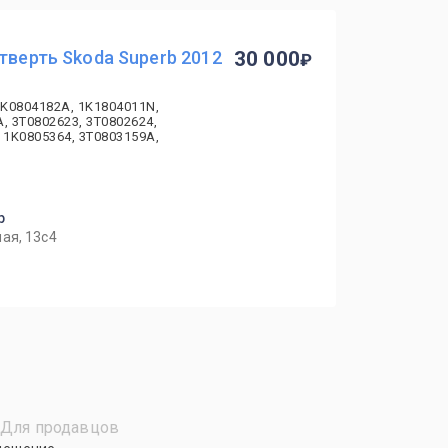
етверть Skoda Superb 2012
30 000
1K0804182A, 1K1804011N,
, 3T0802623, 3T0802624,
 1K0805364, 3T0803159A,
р
ая, 13с4
Для продавцов