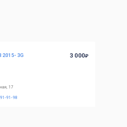
 2015- 3G
3 000
ная, 17
491-91-98