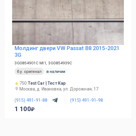
Молдинг двери VW Passat B8 2015-2021
3G
3G0854901C MI1, 3G0854939C
б.у. оригинал
в наличии
750
Test Car | Тест Кар
Москва, д. Ивановка, ул. Дорожная, 17
(915) 491-91-88
(915) 491-91-98
1 100