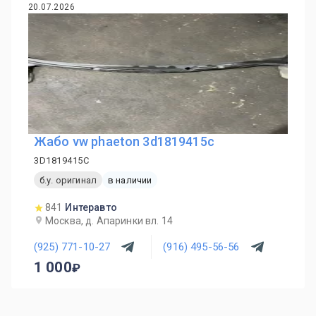
20.07.2026
Жабо vw phaeton 3d1819415c
3D1819415C
б.у. оригинал
в наличии
841
Интеравто
Москва, д. Апаринки вл. 14
(925) 771-10-27
(916) 495-56-56
1 000