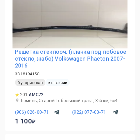
Решетка стеклооч. (планка под лобовое
стекло, жабо) Volkswagen Phaeton 2007-
2016
3D1819415C
б.у. оригинал
в наличии
201
AMC72
Тюмень, Старый Тобольский тракт, 3-й км, 6с4
(906) 826-00-71
(922) 077-00-71
1 100