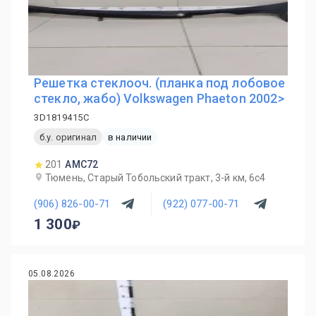
Решетка стеклооч. (планка под лобовое
стекло, жабо) Volkswagen Phaeton 2002>
3D1819415C
б.у. оригинал
в наличии
201
AMC72
Тюмень, Старый Тобольский тракт, 3-й км, 6с4
(906) 826-00-71
(922) 077-00-71
1 300
05.08.2026