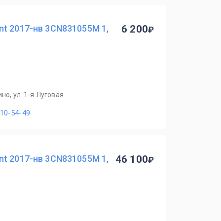
t 2017-нв 3CN831055M 1,
6 200
но, ул. 1-я Луговая
110-54-49
t 2017-нв 3CN831055M 1,
46 100