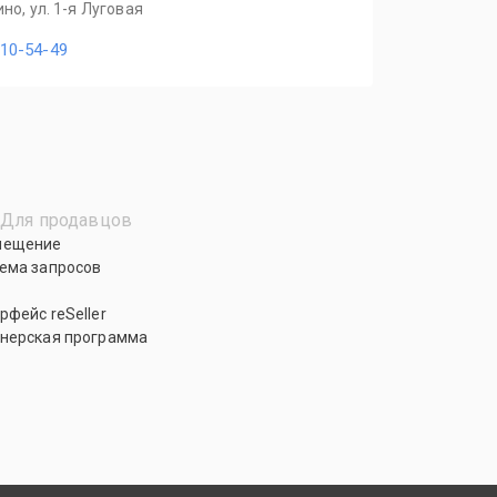
но, ул. 1-я Луговая
110-54-49
Для продавцов
мещение
ема запросов
рфейс reSeller
нерская программа