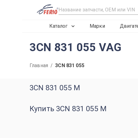
R
Каталог
Марки
Двигат
3CN 831 055 VAG
Главная
/
3CN 831 055
3CN 831 055 M
Купить 3CN 831 055 M