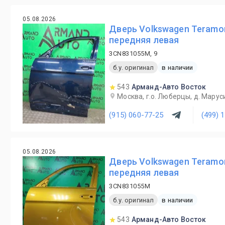
05.08.2026
Дверь Volkswagen Teramon
передняя левая
3CN831055M, 9
б.у. оригинал
в наличии
543
Арманд-Авто Восток
Москва, г.о. Люберцы, д. Маруси
(915) 060-77-25
(499) 
05.08.2026
Дверь Volkswagen Teramon
передняя левая
3CN831055M
б.у. оригинал
в наличии
543
Арманд-Авто Восток