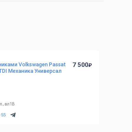
никами Volkswagen Passat
7 500
 TDI Механика Универсал
., вл1В
-55