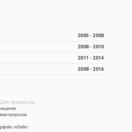
2005
-
2008
2008
-
2010
2011
-
2014
2008
-
2016
Для продавцов
мещение
ема запросов
рфейс reSeller