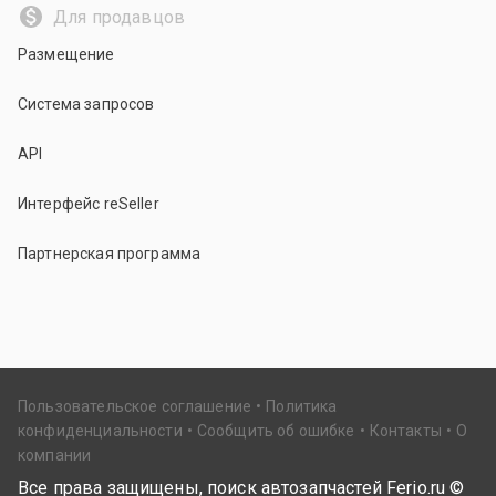
Для продавцов
Размещение
Система запросов
API
Интерфейс reSeller
Партнерская программа
Пользовательское соглашение
Политика
конфиденциальности
Сообщить об ошибке
Контакты
О
компании
Все права защищены, поиск автозапчастей Ferio.ru ©