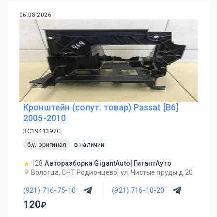
06.08.2026
Кронштейн (сопут. товар) Passat [B6]
2005-2010
3C1941397C
б.у. оригинал
в наличии
128
Авторазборка GigantAuto| ГигантАуто
Вологда, СНТ Родионцево, ул. Чистые пруды д.20
(921) 716-75-10
(921) 716-10-20
120