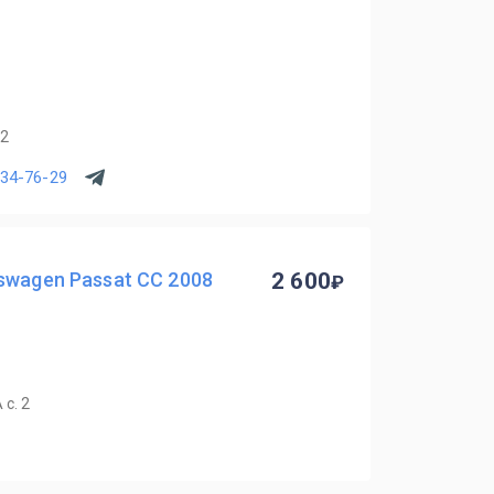
12
734-76-29
swagen Passat CC 2008
2 600
с. 2