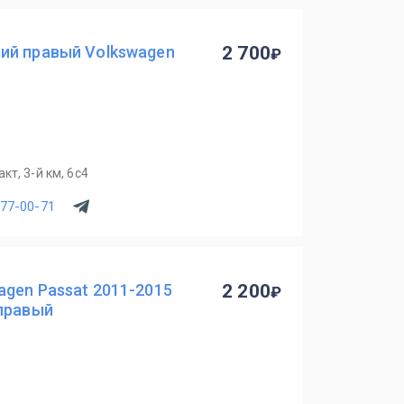
ий правый Volkswagen
2 700
т, 3-й км, 6с4
077-00-71
gen Passat 2011-2015
2 200
 правый