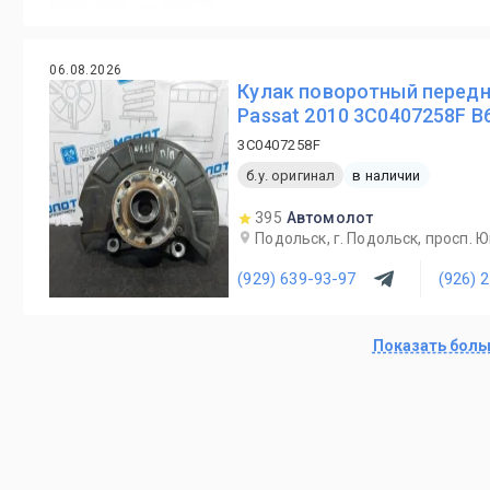
06.08.2026
Кулак поворотный передн
Passat 2010 3C0407258F B
3C0407258F
б.у. оригинал
в наличии
395
Автомолот
Подольск, г. Подольск, просп. Юн
(929) 639-93-97
(926) 
Показать бол