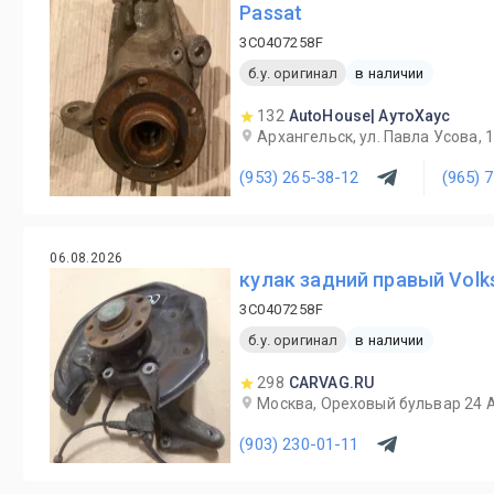
Passat
3C0407258F
б.у. оригинал
в наличии
132
AutoHouse| АутоХаус
Архангельск, ул. Павла Усова, 
(953) 265-38-12
(965) 
06.08.2026
кулак задний правый Volk
3C0407258F
б.у. оригинал
в наличии
298
CARVAG.RU
Москва, Ореховый бульвар 24 А 
(903) 230-01-11