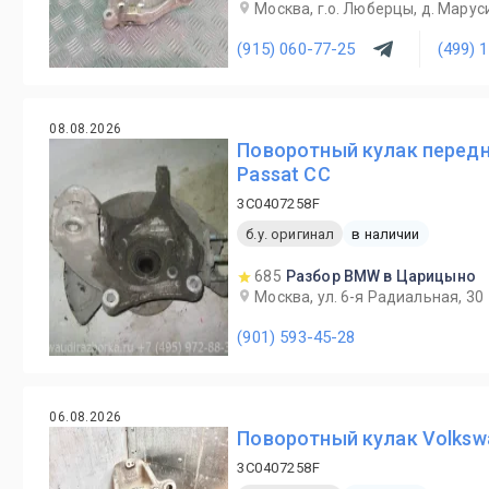
Москва, г.о. Люберцы, д. Маруси
(915) 060-77-25
(499) 
08.08.2026
Поворотный кулак передн
Passat CC
3C0407258F
б.у. оригинал
в наличии
685
Разбор BMW в Царицыно
Москва, ул. 6-я Радиальная, 30
(901) 593-45-28
06.08.2026
Поворотный кулак Volkswa
3C0407258F