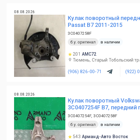
08.08.2026
Кулак поворотный передн
Passat B7 2011-2015
3C0407258F
б.у. оригинал
в наличии
201
AMC72
Тюмень, Старый Тобольский трак
(906) 826-00-71
(922) 
08.08.2026
Кулак поворотный Volkswa
3C0407254F B7, передний
3C0407254F, 3C0407258F
б.у. оригинал
в наличии
543
Арманд-Авто Восток