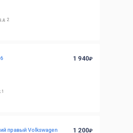
 д. 2
B6
1 940
.1
ий правый Volkswagen
1 200