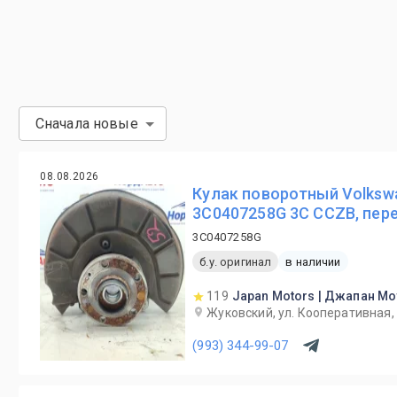
Сначала новые
08.08.2026
Кулак поворотный Volksw
3C0407258G 3C CCZB, пер
3C0407258G
б.у. оригинал
в наличии
119
Japan Motors | Джапан М
Жуковский, ул. Кооперативная,
(993) 344-99-07