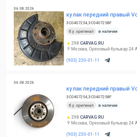
06.08.2026
кулак передний правый Vo
3C0407254,3C0407258F
б.у. оригинал
в наличии
298
CARVAG.RU
Москва, Ореховый бульвар 24 А 
(903) 230-01-11
06.08.2026
кулак передний правый Vo
3C0407254,3C0407258F
б.у. оригинал
в наличии
298
CARVAG.RU
Москва, Ореховый бульвар 24 А 
(903) 230-01-11