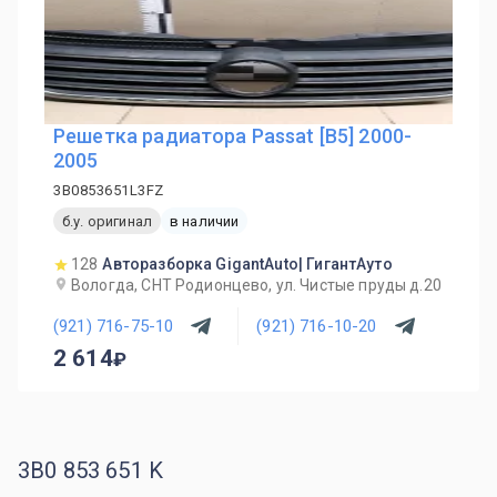
Решетка радиатора Passat [B5] 2000-
2005
3B0853651L3FZ
б.у. оригинал
в наличии
128
Авторазборка GigantAuto| ГигантАуто
Вологда, СНТ Родионцево, ул. Чистые пруды д.20
(921) 716-75-10
(921) 716-10-20
2 614
3B0 853 651 K