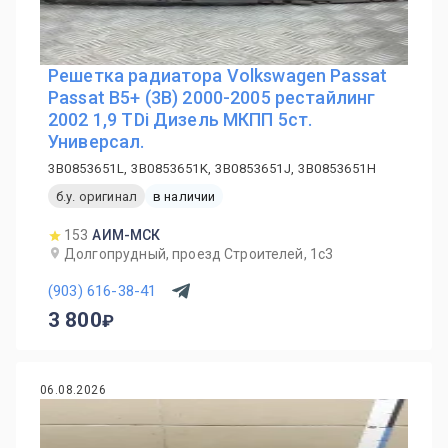
Решетка радиатора Volkswagen Passat
Passat B5+ (3B) 2000-2005 рестайлинг
2002 1,9 TDi Дизель МКПП 5ст.
Универсал.
3B0853651L, 3B0853651K, 3B0853651J, 3B0853651H
б.у. оригинал
в наличии
153
АИМ-МСК
Долгопрудный, проезд Строителей, 1с3
(903) 616-38-41
3 800
06.08.2026