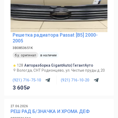
Решетка радиатора Passat [B5] 2000-
2005
3B0853651K
б.у. оригинал
в наличии
128
Авторазборка GigantAuto| ГигантАуто
Вологда, СНТ Родионцево, ул. Чистые пруды д.20
(921) 716-75-10
(921) 716-10-20
3 605
27.06.2026
РЕШ РАД Б/ЗНАЧКА И ХРОМА ДЕФ