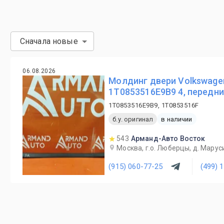
Сначала новые
06.08.2026
Молдинг двери Volkswage
1T0853516E9B9 4, передн
1T0853516E9B9, 1T0853516F
б.у. оригинал
в наличии
543
Арманд-Авто Восток
Москва, г.о. Люберцы, д. Маруси
(915) 060-77-25
(499) 