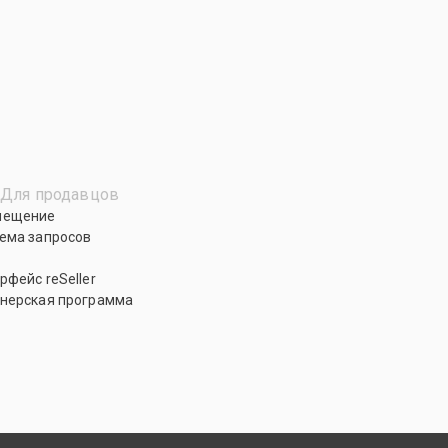
Для продавцов
мещение
ема запросов
рфейс reSeller
нерская программа