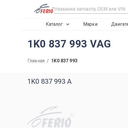
R
Каталог
Марки
Двигат
1K0 837 993 VAG
Главная
/
1K0 837 993
1K0 837 993 A
R