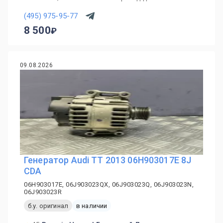
(495) 975-95-77
8 500
09.08.2026
Генератор Audi TT 2013 06H903017E 8J
CDA
06H903017E, 06J903023QX, 06J903023Q, 06J903023N,
06J903023R
б.у. оригинал
в наличии