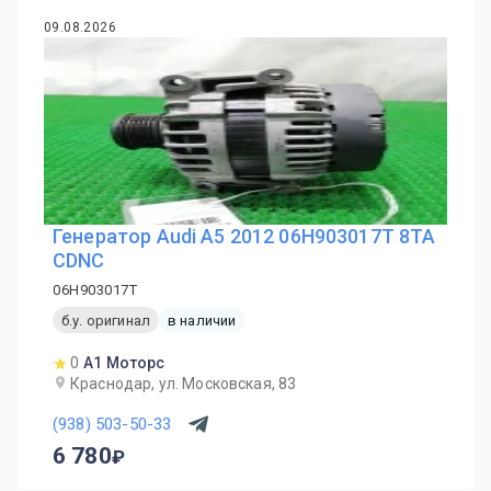
09.08.2026
Генератор Audi A5 2012 06H903017T 8TA
CDNC
06H903017T
б.у. оригинал
в наличии
0
А1 Моторс
Краснодар, ул. Московская, 83
(938) 503-50-33
6 780