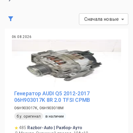
Сначала новые
06.08.2026
Генератор AUDI Q5 2012-2017
06H903017K 8R 2.0 TFSI CPMB
06H903017K, 06H903018M
б.у. оригинал
в наличии
485
Razbor-Auto | Разбор-Ауто