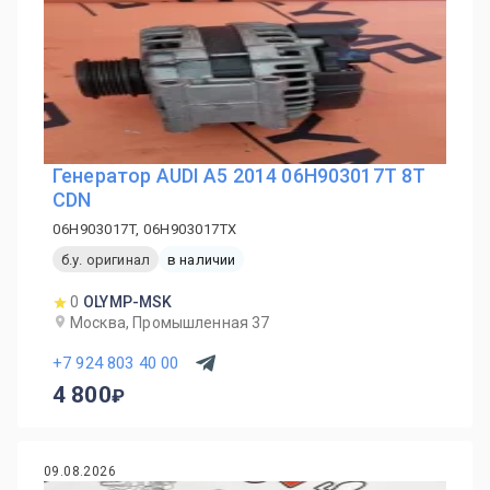
Генератор AUDI A5 2014 06H903017T 8T
CDN
06H903017T, 06H903017TX
б.у. оригинал
в наличии
0
OLYMP-MSK
Москва, Промышленная 37
+7 924 803 40 00
4 800
09.08.2026