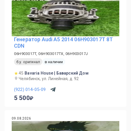
Генератор Audi A5 2014 06H903017T 8T
CDN
06H903017T, 06H903017TX, 06H903017J
б.у. оригинал
в наличии
45
Bavaria House | Баварский Дом
Челябинск, ул. Линейная, д. 92
(922) 014-05-09
5 500
09.08.2026