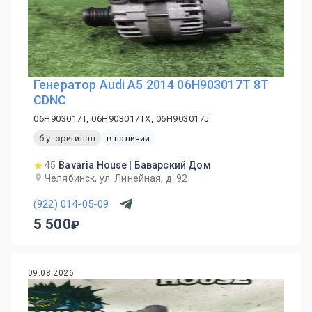
Генератор Audi A5 2014 06H903017T 8T
CDNC
06H903017T, 06H903017TX, 06H903017J
б.у. оригинал
в наличии
45
Bavaria House | Баварский Дом
Челябинск, ул. Линейная, д. 92
(922) 014-05-09
5 500
09.08.2026