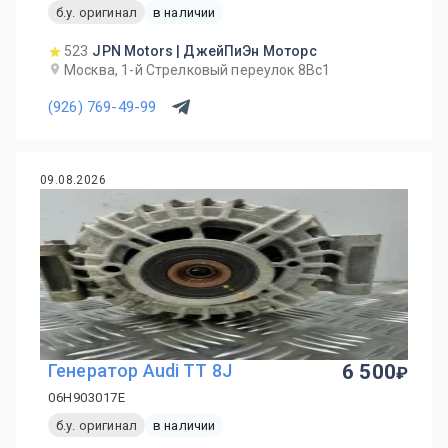
б.у. оригинал
в наличии
523
JPN Motors | ДжейПиЭн Моторс
Москва, 1-й Cтрелковый переулок 8Вс1
(926) 769-49-99
09.08.2026
Генератор Audi TT 8J
6 500
06H903017E
б.у. оригинал
в наличии