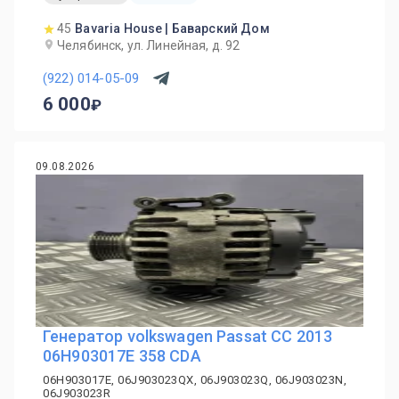
45
Bavaria House | Баварский Дом
Челябинск, ул. Линейная, д. 92
(922) 014-05-09
6 000
09.08.2026
Генератор volkswagen Passat CC 2013
06H903017E 358 CDA
06H903017E, 06J903023QX, 06J903023Q, 06J903023N,
06J903023R