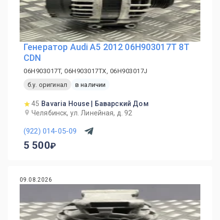
Генератор Audi A5 2012 06H903017T 8T
CDN
06H903017T, 06H903017TX, 06H903017J
б.у. оригинал
в наличии
45
Bavaria House | Баварский Дом
Челябинск, ул. Линейная, д. 92
(922) 014-05-09
5 500
09.08.2026