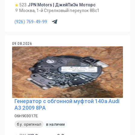
523
JPN Motors | ДжейПиЭн Моторс
Москва, 1-й Cтрелковый переулок 8Вс1
(926) 769-49-99
09.08.2026
Генератор с обгонной муфтой 140а Audi
A3 2009 8PA
06H903017E
б.у. оригинал
в наличии