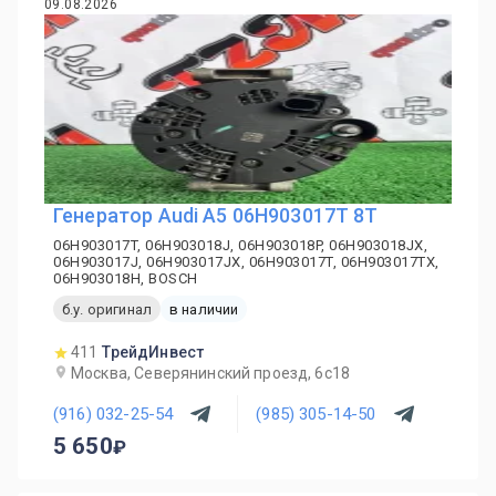
09.08.2026
Генератор Audi A5 06H903017T 8T
06H903017T, 06H903018J, 06H903018P, 06H903018JX,
06H903017J, 06H903017JX, 06H903017T, 06H903017TX,
06H903018H, BOSCH
б.у. оригинал
в наличии
411
ТрейдИнвест
Москва, Северянинский проезд, 6с18
(916) 032-25-54
(985) 305-14-50
5 650