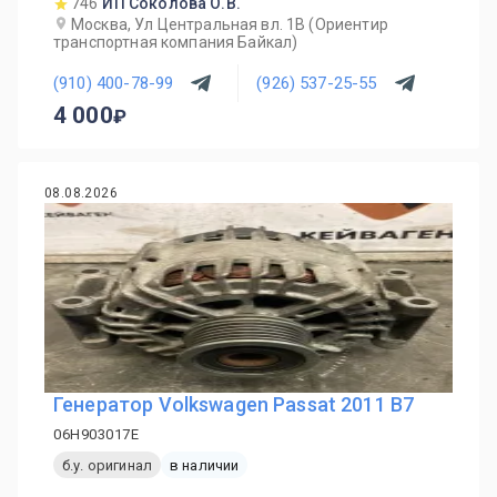
746
ИП Соколова О.В.
Москва, Ул Центральная вл. 1В (Ориентир
транспортная компания Байкал)
(910) 400-78-99
(926) 537-25-55
4 000
08.08.2026
Генератор Volkswagen Passat 2011 B7
06H903017E
б.у. оригинал
в наличии