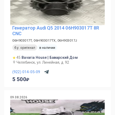
Генератор Audi Q5 2014 06H903017T 8R
CNC
06H903017T, 06H903017TX, 06H903017J
б.у. оригинал
в наличии
45
Bavaria House | Баварский Дом
Челябинск, ул. Линейная, д. 92
(922) 014-05-09
5 500
09.08.2026