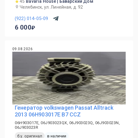
45
Bavaria House | Баварский Дом
Челябинск, ул. Линейная, д. 92
(922) 014-05-09
6 000
09.08.2026
Генератор volkswagen Passat Alltrack
2013 06H903017E B7 CCZ
06H903017E, 06J903023QX, 06J903023Q, 06J903023N,
06J903023R
б.у. оригинал
в наличии