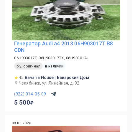
Генератор Audi a4 2013 06H903017T B8
CDN
06H903017T, 06H903017TX, 06H903017J
б.у. оригинал
в наличии
45
Bavaria House | Баварский Дом
Челябинск, ул. Линейная, д. 92
(922) 014-05-09
5 500
09.08.2026