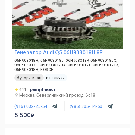
Генератор Audi Q5 06H903018H 8R
06H903018H, 06H903018J, 06H903018P, 06H903018JX,
06H903017J, 06H903017JX, 06H903017T, 06H903017TX,
06H903018H, BOSCH
б.у. оригинал
в наличии
411
ТрейдИнвест
Москва, Северянинский проезд, 6с18
(916) 032-25-54
(985) 305-14-50
5 500