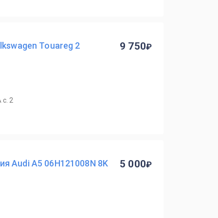
lkswagen Touareg 2
9 750
с. 2
я Audi A5 06H121008N 8K
5 000