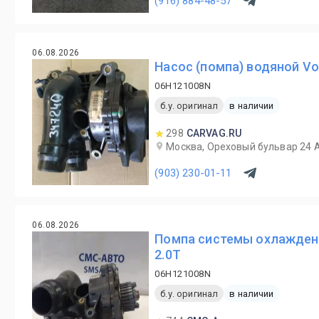
(916) 884-48-57
06.08.2026
Насос (помпа) водяной Vo
06H121008N
б.у. оригинал
в наличии
298
CARVAG.RU
Москва, Ореховый бульвар 24 А 
(903) 230-01-11
06.08.2026
Помпа системы охлаждени
2.0T
06H121008N
б.у. оригинал
в наличии