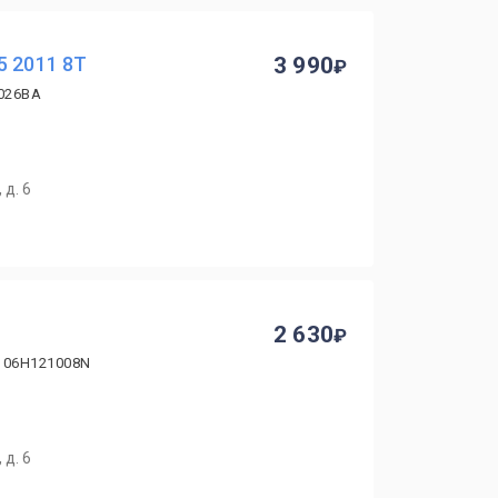
5 2011 8T
3 990
1026BA
 д. 6
2 630
, 06H121008N
 д. 6