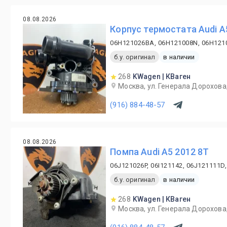
08.08.2026
Корпус термостата Audi A
06H121026BA, 06H121008N, 06H12
б.у. оригинал
в наличии
268
KWagen | КВаген
Москва, ул. Генерала Дорохова,
(916) 884-48-57
08.08.2026
Помпа Audi A5 2012 8T
06J121026P, 06I121142, 06J121111D
б.у. оригинал
в наличии
268
KWagen | КВаген
Москва, ул. Генерала Дорохова,