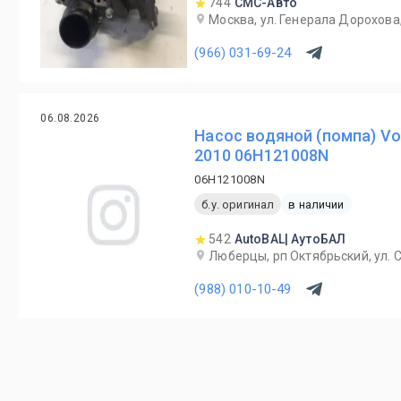
744
СМС-Авто
Москва, ул. Генерала Дорохова,
(966) 031-69-24
06.08.2026
Насос водяной (помпа) Vol
2010 06H121008N
06H121008N
б.у. оригинал
в наличии
542
AutoBAL| АутоБАЛ
Люберцы, рп Октябрьский, ул. С
(988) 010-10-49