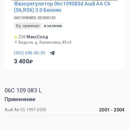
Фазорегулятор 06c109083d Audi A6 C6
(S6,RS6) 3.0 Бензин
06C109083D CD300120
б.у. оригинал
в наличии
258
МаксСолд
Видное, д. Калиновка, 85с4
(903) 698-00-59
3 400
06C 109 083 L
Применение
2001
-
2004
Audi A6 C5 1997-2005