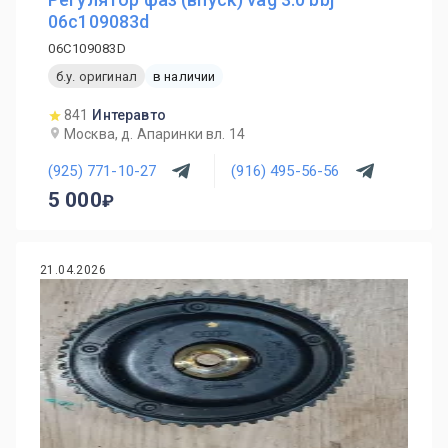
06c109083d
06C109083D
б.у. оригинал
в наличии
841
Интеравто
Москва, д. Апаринки вл. 14
(925) 771-10-27
(916) 495-56-56
5 000
21.04.2026