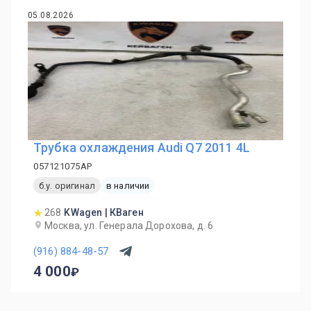
05.08.2026
Трубка охлаждения Audi Q7 2011 4L
057121075AP
б.у. оригинал
в наличии
268
KWagen | КВаген
Москва, ул. Генерала Дорохова, д. 6
(916) 884-48-57
4 000