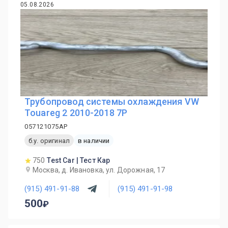
05.08.2026
Трубопровод системы охлаждения VW
Touareg 2 2010-2018 7P
057121075AP
б.у. оригинал
в наличии
750
Test Car | Тест Кар
Москва, д. Ивановка, ул. Дорожная, 17
(915) 491-91-88
(915) 491-91-98
500