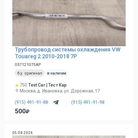
Трубопровод системы охлаждения VW
Touareg 2 2010-2018 7P
057121075AP
б.у. оригинал
в наличии
750
Test Car | Тест Кар
Москва, д. Ивановка, ул. Дорожная, 17
(915) 491-91-88
(915) 491-91-98
500
05.08.2026