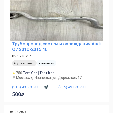
Трубопровод системы охлаждения Audi
Q7 2010-2015 4L
057121075AP
б.у. оригинал
в наличии
750
Test Car | Тест Кар
Москва, д. Ивановка, ул. Дорожная, 17
(915) 491-91-88
(915) 491-91-98
500
05.08.2026