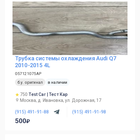
Трубка системы охлаждения Audi Q7
2010-2015 4L
057121075AP
б.у. оригинал
в наличии
750
Test Car | Тест Кар
Москва, д. Ивановка, ул. Дорожная, 17
(915) 491-91-88
(915) 491-91-98
500