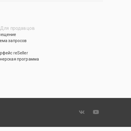
Для продавцов
мещение
ема запросов
рфейс reSeller
нерская программа