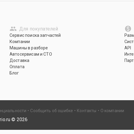
Для покупателей
Сервис поиска запчастей
Раз
Компании
Сист
Машины в разборе
API
Автосервисам и СТО
Инте
Доставка
Парт
Оплата
Блог
енциальности
Сообщить об ошибке
Контакты
О компании
io.ru ©
2026