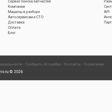
Сервис поиска запчастей
Раз
Компании
Сист
Машины в разборе
API
Автосервисам и СТО
Инте
Доставка
Парт
Оплата
Блог
енциальности
Сообщить об ошибке
Контакты
О компании
io.ru ©
2026