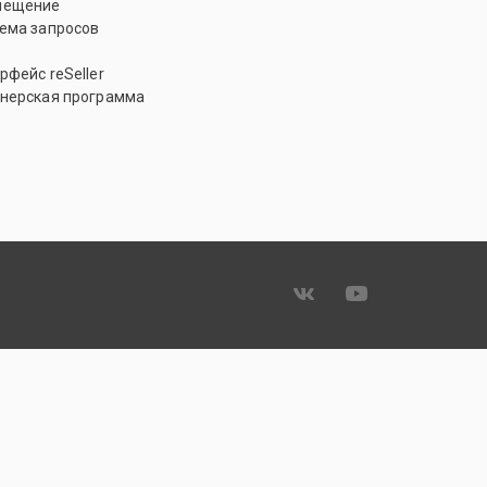
мещение
ема запросов
рфейс reSeller
нерская программа