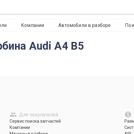
ели
Компании
Автомобили в разборе
Пои
рбина Audi A4 B5
Для покупателей
Сервис поиска запчастей
Раз
Компании
Сист
Машины в разборе
API